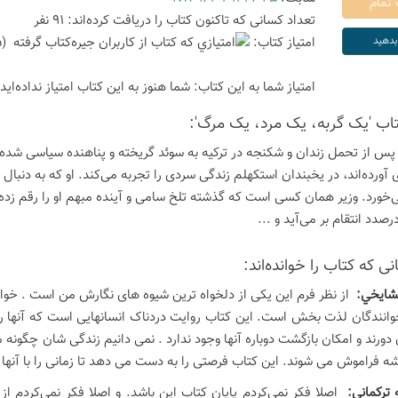
تعداد كسانی كه تاكنون كتاب را دریافت كرده‌اند: 91 نفر
امتیاز كتاب:
(3.5 امتیاز با رای 20 نفر)
امتیاز شما به این كتاب:
شما هنوز به این كتاب امتیاز نداده‌اید
تاب 'یک گربه، یک مرد، یک مرگ':
س از تحمل زندان و شکنجه در ترکیه به سوئد گریخته و پناهنده سیاسی شده 
 آورده‌اند، در یخبندان استکهلم زندگی سردی را تجربه می‌کند. او که به دنبا
‌خورد. وزیر همان کسی است که گذشته تلخ سامی و آینده مبهم او را رقم زده ا
رصدد انتقام بر می‌آید و ...
ی كه كتاب را خوانده‌اند:
مشايخي:
از نظر فرم اين یکی از دلخواه ترین شيوه های نگارش من است . خواند
انندگان لذت بخش است. این کتاب روایت دردناک انسانهایی است که آنها را
دورند و امکان بازگشت دوباره آنها وجود ندارد . نمی دانیم زندگی شان چگونه
ه فراموش می شوند. این کتاب فرصتی را به دست می دهد تا زمانی را با آنها 
 تركماني:
اصلا فكر نمي‌كردم پايان كتاب اين باشد. و اصلا فكر نمي‌كرد