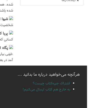
آینده‌دارها
شده. همه
شده باشن
شيوا ا
شخصیت ها
پريا 
کسانی که 
پگاه ا
خوبی بیان
آمد در بع
هرآنچه می‌خواهید درباره ما بدانید ...
اشتراك جيره‌كتاب چيست؟
به خارج هم كتاب ارسال می‌كنیم!