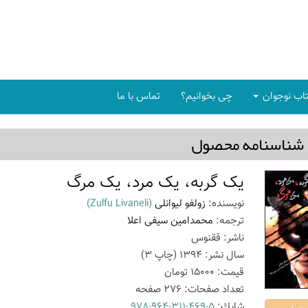
اب نوجوان
چی بخوانیم؟
تماس با ما
شناسنامه محصول
یک گربه، یک مرد، یک مرگ
نویسنده:
زولفو لیوانلی
(Zulfu Livaneli)
ترجمه:
محمدامین سیفی اعلا
ناشر:
ققنوس
سال نشر:
1394
(چاپ
3
)
قیمت:
15000
تومان
تعداد صفحات:
276
صفحه
شابك:
978-964-311-469-5