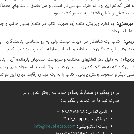
 اش گمانم اين بود كه طرف سياسي‌كار است. و من عاشق داستانهاي معماگو
د. بخشش را خيلي قشنگ به تصوير كشيده بود.
ميرمعزي:
به نظرم ویرایش کتاب (به صورت کتاب در کتاب) بسیار جالب و جدید
 را می داد
كريمي:
کتاب یک شاهکار در ادبیات نیست ولی به روانشناسی پناهندگان ، بس
به نوعی با پناهندگان در ارتباطند و یا با این مقوله آشنا، پیشنهاد می کنم
يزدپناه:
به دلیل ذکر انقلابهای مختلف و سرنوشت انسانهای بازمانده آن ، پناهن
 می کرد که به هر کجا که روی آسمان همین رنگ است. اما مجادله بین نویس
ضی دیگر و خصوصا بخش پایانی ، کتاب را به یک میدان رقابت میان این دو تبد
برای پیگیری سفارش‌های خود به روش‌های زیر
می‌توانید با ما تماس بگیرید:
تلفن تماس:
021-88718488
در تلگرام:
@jire_support
پست الكترونیكی:
info@jireyeketab.com