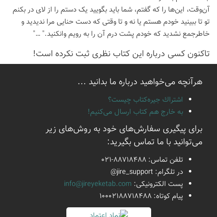
آن‌وقت، این‌ها را که گفتم، شما باید بگویید یک دستم را از لای در بکنم
تو تا ببینید خودم هستم یا نه و تا وقتی که دست حنایی مرا ندیدید و
خاطرجمع نشدید که خودم پشت درم آن را به رویم وانکنید." …"
تاكنون كسی درباره این كتاب نظری ثبت نكرده است!
هرآنچه می‌خواهید درباره ما بدانید ...
اشتراك جيره‌كتاب چيست؟
به خارج هم كتاب ارسال می‌كنیم!
برای پیگیری سفارش‌های خود به روش‌های زیر
می‌توانید با ما تماس بگیرید:
تلفن تماس:
021-88718488
در تلگرام:
@jire_support
پست الكترونیكی:
info@jireyeketab.com
پیام كوتاه: 10002188718488