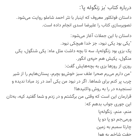
درباره كتاب 'بز زنگوله پا':
داستان فولکلور معروف که اینبار با نثر احمد شاملو روایت می‌شود.
تصویرسازی کتاب را علیرضا اسدی انجام داده است.
داستان با این جملات آغاز می‌شود:
"یکی بود یکی نبود، جز خدا هیچکی نبود.
یک بزی بود زنگوله‌پا، سه تا بچه داشت مثل ماه: یکی شنگول، یکی
منگول، یکیش هم حپه‌ی انگور.
روزی از روزها بزی به بچه‌هایش گفت:
"من دارم می‌رم صحرا علف سبز خوش‌بو بچرم، پستان‌هایم را از شیر
چرب پر کنم برای شماها. اگر در نبود من یکی آمد در زد مبادا ندیده و
نسنجیده در را به روش واکنیدها!
قرارمان این است که وقتی من برگشتم و در زدم و شما گفتید کیه، به‌تان
این جوری جواب بدهم که:
منم، منم، زنگوله‌پا
ورمی‌جم دو پا دو پا
چارتا سمبم به زمین
جفت شاخم به هوا