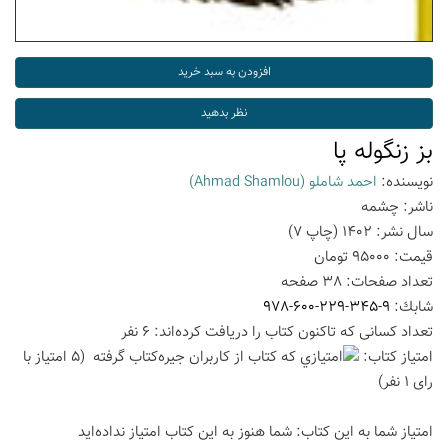
بز زنگوله پا
نویسنده:
احمد شاملو
(Ahmad Shamlou)
ناشر:
چشمه
سال نشر:
1402
(چاپ
7
)
قیمت:
95000
تومان
تعداد صفحات:
38
صفحه
شابك:
978-600-229-345-9
تعداد كسانی كه تاكنون كتاب را دریافت كرده‌اند: 6 نفر
امتیاز كتاب:
(5 امتیاز با
رای 1 نفر)
امتیاز شما به این كتاب:
شما هنوز به این كتاب امتیاز نداده‌اید