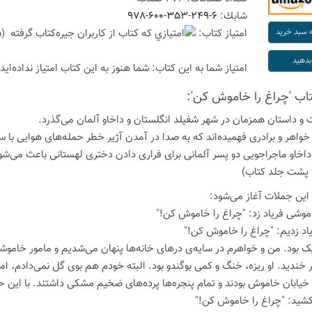
شابك:
978-600-353-249-6
امتیاز كتاب:
(5 امتیاز با رای 1 نفر)
امتیاز شما به این كتاب:
شما هنوز به این كتاب امتیاز نداده‌اید
تاب 'چراغ را خاموش کن':
 داستان همزمان در شهر شفیلد انگلستان و داخاو آلمان می‌گذرد.
خواهر و برادری فهمیده‌اند که به صدا در آمدن آژیر خطر حمله‌های هوایی با سر
داخاو ماجراجویی دو پسر آلمانی برای فراری دادن دختری لهستانی باعث می‌شود
پشت جلد کتاب)
 این جملات آغاز می‌شود:
موشی فریاد زد: "چراغ را خاموش کن!"
اد زدیم: "چراغ را خاموش کن!"
ک بود. من و خواهرم در سایه‌ی درهای خانه‌ها پنهان می‌شدیم و مامور خاموشی 
 خندید. او ریزه، خنگ و کمی بوگندو بود. البته خودم هم بوی گل نمی‌دادم، اما 
خیابان خاموش بودند و تمام پنجره‌ها پرده‌های ضخیم مشکی داشتند. با این ح
کشید: "چراغ را خاموش کن!"