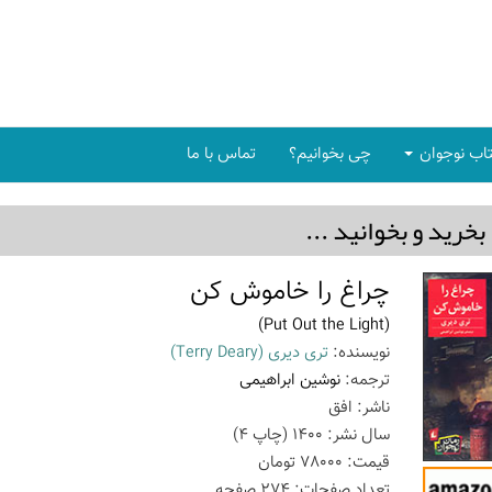
اب نوجوان
چی بخوانیم؟
تماس با ما
بخريد و بخوانيد ...
چراغ را خاموش کن
(Put Out the Light)
نویسنده:
تری دیری
(Terry Deary)
ترجمه:
نوشین ابراهیمی
ناشر:
افق
سال نشر:
1400
(چاپ
4
)
قیمت:
78000
تومان
تعداد صفحات:
274
صفحه