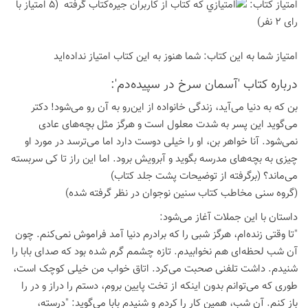
امتیاز كتاب:
(5 امتیاز با
رای 2 نفر)
امتیاز شما به این كتاب:
شما هنوز به این كتاب امتیاز نداده‌اید
درباره كتاب 'آسمان سرخ در سپیده‌دم':
بن که به دنیا می‌آید، زندگی خانواده از این‌رو به آن رو می‌شود! دکتر
می‌گوید این پسر به شدت معلول است و هرگز مثل بچه‌های عادی
نمی‌شود. آنا خواهر بن، او را خیلی دوست دارد اما می‌ترسد در مورد او
چیزی به بچه‌های مدرسه بگوید و آبرویش برود. اما این راز تا کی سربسته
می‌ماند؟ (برگرفته از توضیحات پشت جلد کتاب)
(گروه سنی مخاطب کتاب سنین نوجوان در نظر گرفته شده)
داستان با این جملات آغاز می‌شود:
"تا وقتی زنده‌ام، هرگز شبی را که برادرم دنیا آمد فراموش نمی‌کنم. چون
آن شب لحظه‌ای هم نخوابیدم. تازه چشمم گرم شده بود که صدای بابا را
شنیدم. داشت تلفنی صحبت می‌کرد. اتاق خواب من خیلی کوچک است،
طوری که می‌توانم بدون اینکه از تخت پایین بروم، دستم را دراز و در را
باز کنم. آن شب، همین کار را کردم و شنیدم بابا می‌گوید: "درسته،