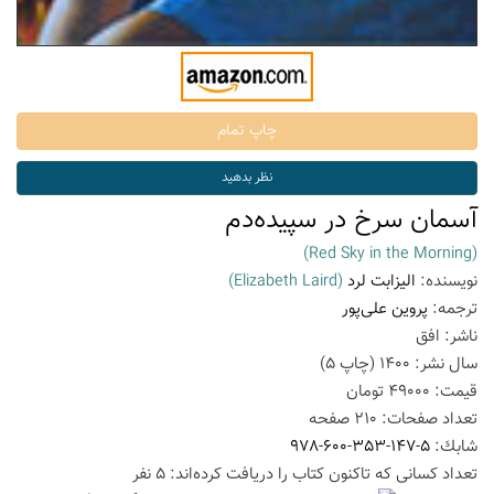
آسمان سرخ در سپیده‌دم
(Red Sky in the Morning)
نویسنده:
الیزابت لرد
(Elizabeth Laird)
ترجمه:
پروین علی‌پور
ناشر:
افق
سال نشر:
1400
(چاپ
5
)
قیمت:
49000
تومان
تعداد صفحات:
210
صفحه
شابك:
978-600-353-147-5
تعداد كسانی كه تاكنون كتاب را دریافت كرده‌اند: 5 نفر