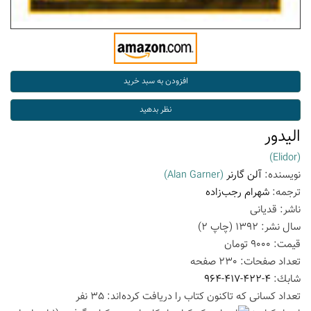
الیدور
(Elidor)
نویسنده:
آلن گارنر
(Alan Garner)
ترجمه:
شهرام رجب‌زاده
ناشر:
قدیانی
سال نشر:
1392
(چاپ
2
)
قیمت:
9000
تومان
تعداد صفحات:
230
صفحه
شابك:
964-417-422-4
تعداد كسانی كه تاكنون كتاب را دریافت كرده‌اند: 35 نفر