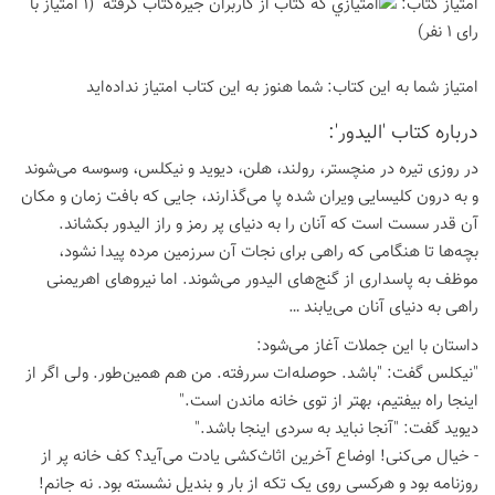
امتیاز كتاب:
(1 امتیاز با
رای 1 نفر)
امتیاز شما به این كتاب:
شما هنوز به این كتاب امتیاز نداده‌اید
درباره كتاب 'الیدور':
در روزی تیره در منچستر، رولند، هلن، دیوید و نیکلس، وسوسه می‌شوند
و به درون کلیسایی ویران شده پا می‌گذارند، جایی که بافت زمان و مکان
آن قدر سست است که آنان را به دنیای پر رمز و راز الیدور بکشاند.
بچه‌ها تا هنگامی که راهی برای نجات آن سرزمین مرده پیدا نشود،
موظف به پاسداری از گنج‌های الیدور می‌شوند. اما نیروهای اهریمنی
راهی به دنیای آنان می‌یابند …
داستان با این جملات آغاز می‌شود:
"نیکلس گفت: "باشد. حوصله‌ات سررفته. من هم همین‌طور. ولی اگر از
اینجا راه بیفتیم، بهتر از توی خانه ماندن است."
دیوید گفت: "آنجا نباید به سردی اینجا باشد."
- خیال می‌کنی! اوضاع آخرین اثاث‌کشی یادت می‌آید؟ کف خانه پر از
روزنامه بود و هرکسی روی یک تکه از بار و بندیل نشسته بود. نه جانم!