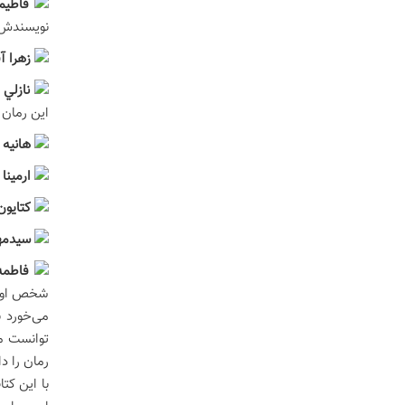
فاطيم
نويسندش 
زهرا آ
نازلي 
این رمان 
هانيه 
ارمینا
کتايون
سيدمه
فاطمه 
شخص اووه 
می‌خورد 
توانست من
رمان را 
با این کت