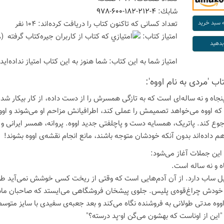
شابك:
978-600-182-212-4
تعداد كسانی كه تاكنون كتاب را دریافت كرده‌اند: 104 نفر
امتیاز كتاب:
(4.18 امتیاز با رای 28 نفر)
امتیاز شما به این كتاب:
شما هنوز به این كتاب امتیاز نداده‌اید
تاب 'مردی به نام اووه':
پنجاه و نه ساله‌ای است که به تازگی همسرش را از دست داده، از کار بیکار ش
ر که اووه می‌خواهد تصمیمش را عملی کند، اطرافیانش مزاحم او می‌شوند و اووه 
رجوع کند. پاتریک، همسایه دست و پاچلفتی جدید اووه. پروانه، همسر ایرانی و پ
 داده‌اند بدون آنکه خودشان متوجه باشند، مانع انجام نقشه‌ی اووه بشوند!
 این جملات آغاز می‌شود:
اه و نه ساله است.
ل ساب دارد. از آن آدم‌هایی است که وقتی از ریخت کسی خوشش نمی‌آید طور
خودش چراغ‌قوه‌ی پلیس. جلوی پیشخان فروشگاهی می‌ایستد که صاحبان ماشین
اووه مدتی طولانی به فروشنده نگاه می‌کند و بعد جعبه‌ی سفیدی با سایز متوس
"این از اوناست که بهشون می‌گن او-پد درسته؟"