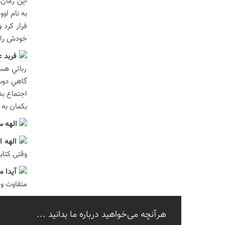
این رمان 
به نام او
فرار کرد 
خودش را ب
فربد 
رباتي هس
گاهي دوست
اجتماع بد
بكمان به ز
الهه 
الهه ا
وقتی کتاب
آیدا 
متفاوت و 
هرآنچه می‌خواهید درباره ما بدانید ...