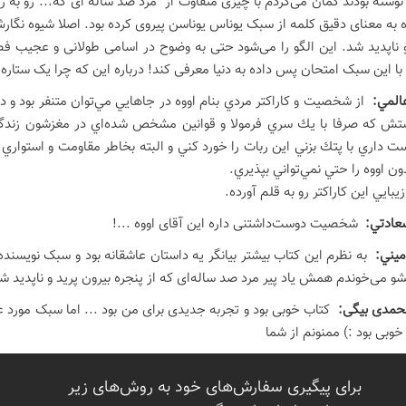
نوشته بودند گمان می‌کردم با چیزی متفاوت از "مرد صد ساله ای که..."رو به 
وه به معنای دقیق کلمه از سبک یوناس یوناسن پیروی کرده بود. اصلا شیوه نگارش
و ناپدید شد. این الگو را می‌شود حتی به وضوح در اسامی طولانی و عجیب ف
ا این سبک امتحان پس داده به دنیا معرفی کند! درباره این که چرا یک ستاره 
عالمي:
از شخصيت و كاراكتر مردي بنام اووه در جاهايي مي‌توان متنفر بود و در
تش كه صرفا با يك سري فرمولا و قوانين مشخص شده‌اي در مغزشون زندگي 
 داري با پتك بزني اين ربات را خورد كني و البته بخاطر مقاومت و استوار
ون اووه را حتي نمي‌تواني بپذيري.
يبايي اين كاراكتر رو به قلم آورده.
سعادتي:
شخصیت دوست‌داشتنی داره این آقای اووه ...!
ميني:
به نظرم این کتاب بیشتر بیانگر یه داستان عاشقانه بود و سبک نویسند
شو می‌خوندم همش یاد پیر مرد صد ساله‌ای که از پنجره بیرون پرید و ناپدید 
محمدی بیگی:
کتاب خوبی بود و تجربه جدیدی برای من بود ... اما سبک مور
خوبی بود :) ممنونم از شما
برای پیگیری سفارش‌های خود به روش‌های زیر