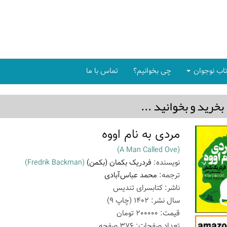
اب نوجوان
چی بخوانیم؟
تماس با ما
بخريد و بخوانيد ...
مردی به نام اووه
(A Man Called Ove)
نویسنده:
فردریک بکمان (بکمن)
(Fredrik Backman)
ترجمه:
محمد عباس‌آبادی
ناشر:
کتابسرای تندیس
سال نشر:
1402
(چاپ
9
)
قیمت:
200000
تومان
تعداد صفحات:
376
صفحه