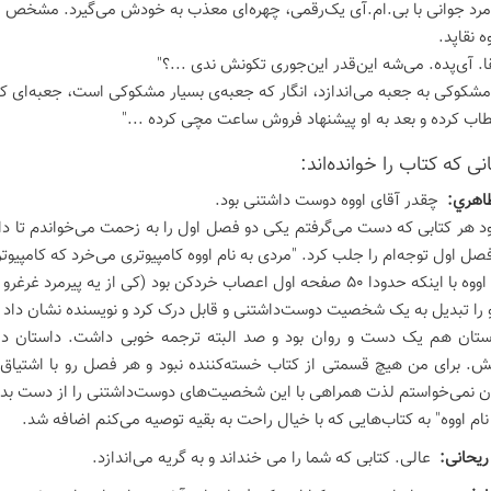
رد جوانی با بی.ام.آی یک‌رقمی، چهره‌ای معذب به خودش می‌گیرد. مشخص اس
ه نقاپد.
قا. آی‌پده. می‌شه این‌قدر این‌جوری تکونش ندی ...؟"
 مشکوکی به جعبه می‌اندازد، انگار که جعبه‌ی بسیار مشکوکی است، جعبه‌ای که
اب کرده و بعد به او پیشنهاد فروش ساعت مچی کرده ..."
ی كه كتاب را خوانده‌اند:
طاهري:
چقدر آقای اووه دوست داشتنی بود.
د هر کتابی که دست می‌گرفتم یکی دو فصل اول را به زحمت می‌خواندم تا دا
فصل اول توجه‌ام را جلب کرد. "مردی به نام اووه کامپیوتری می‌خرد که کامپیوت
شخصیت اووه با اینکه حدودا 50 صفحه اول اعصاب خردکن بود (کی از یه
 را تبدیل به یک شخصیت دوست‌داشتنی و قابل درک کرد و نویسنده نشان داد ک
ستان هم یک دست و روان بود و صد البته ترجمه خوبی داشت. داستان در و
ش. برای من هیچ قسمتی از کتاب خسته‌کننده نبود و هر فصل رو با اشتیاق ش
ن نمی‌خواستم لذت همراهی با این شخصیت‌های دوست‌داشتنی را از دست بد
نام اووه" به کتاب‌هایی که با خیال راحت به بقیه توصیه می‌کنم اضافه شد.
ریحانی:
عالی. کتابی که شما را می خنداند و به گریه می‌اندازد.