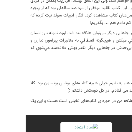
رو خواهم شد، ولی این اتفاق نیفتاد! فردریک بکمان در مردی
 این کتاب تقلید موفقی از مرد صد ساله‌ای بود که از پنجره
صل‌های کتاب مشاهده کرد. انگار ادبیات سوئد نیت کرده که
کم دادم هم ... بگذریم!
 جاهايي ديگر مي‌توان علاقه‌مند شد، اووه نمونه بارز انسان
ميكنن و هيچگونه انعطافي به متغيرات پيرامون ندارن و
ي بي‌حدش در جاهايي ديگر انقدر بهش علاقه‌مند مي‌شوي كه
ه هم به نظرم خیلی شبیه کتاب‌های یوناس یوناسون بود. کلا
شد می‌افتادم. در کل دوستش داشتم :)
د علاقه من در حوزه ی کتاب‌های تخیلی است هست و این یک