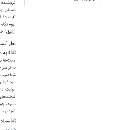
آینده‌دارها
فروشنده م
دستان اوو
"آره، دقی
اووه نگاه
"رفیق" خط
نظر كسان
الهه 
مدت‌ها بو
نه از سر 
مرد غرغرو
روایت دا
لبخند‌های
بشود. چو
"مردی به 
سجاد 