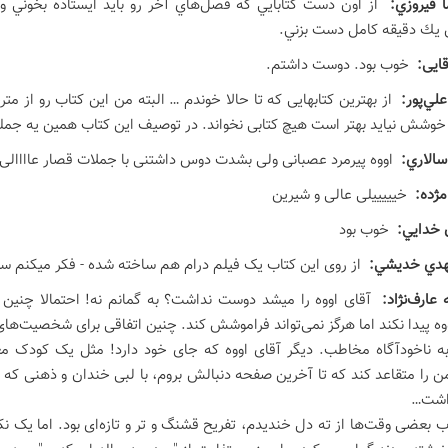
ا فيروزي:
از اون دست كتابايي كه فصل‌هاي آخر رو بايد ايستاده بخوني و
يك دقيقه كامل دست بزني.
قایی:
خوب بود. دوست داشتم.
علي‌پور:
از بهترین کتابهایی که تا حالا خوندم … البته من این کتاب رو از
خوشش نیاید بهتر است هیچ کتابی نخواند. در توصیف این کتاب همین یه جمله
سالاري:
اووه پیرمرد عصبانی ولی بشدت دوس داشتنی با جملات قصار عاااالی.
 مژده:
خیییییلی عالی و شیرین
 خدايي:
خوب بود
دي خديشي:
از روی این کتاب یک فیلم درام هم ساخته شده - فکر میکنم سو
عارف‌نژاد:
آقای اووه را میشد دوست نداشت؟ به گمانم نه! احتمالا چنین
پیدا نکند اما هرگز نمی‌تواند فراموشش کند. چنین اتفاقی برای شخصیت‌های
به ناخودآگاه مخاطب. دیگر آقای اووه که جای خود دارد! مثل یک کودک 
 را متقاعد کند که تا آخرین صفحه دنبالش بروم، با لبی خندان و ذهنی که از
داشت…
اب بعضی وقت‌ها از ته دل خندیدم، تفریح قشنگ و تر و تازه‌ای بود. اما یک 