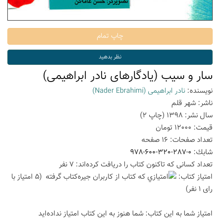
سار و سیب (یادگارهای نادر ابراهیمی)
نویسنده:
نادر ابراهیمی
(Nader Ebrahimi)
ناشر:
شهر قلم
سال نشر:
1398
(چاپ
2
)
قیمت:
12000
تومان
تعداد صفحات:
16
صفحه
شابك:
978-600-320-287-0
تعداد كسانی كه تاكنون كتاب را دریافت كرده‌اند: 7 نفر
امتیاز كتاب:
(5 امتیاز با
رای 1 نفر)
امتیاز شما به این كتاب:
شما هنوز به این كتاب امتیاز نداده‌اید