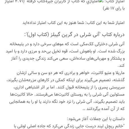
امتیاز كتاب:
(4.71 امتیاز
با رای 17 نفر)
امتیاز شما به این كتاب:
شما هنوز به این كتاب امتیاز نداده‌اید
درباره كتاب 'آنی شرلی در گرین گیبلز (کتاب اول)':
آنی شرلی دخترکی کک‌مکی است که موهای سرخی دارد و در یتیمخانه
بزرگ شده است. او باهوش است، قوه تخیل بی‌حد و مرزی دارد و با امید
و پشتکار و مهربانی‌های ساده‌اش، سعی می‌کند زندگی جدیدی را آغاز
کند.
ماریلا و متیو کاتبرت، خواهر و برادری که هر دو سن و سالی ازشان
گذشته، تصمیم می‌گیرند برای اینکه کمکی در کارهای مزرعه‌شان بگیرند،
سرپرستی پسری را از یتیمخانه قبول کنند. اما بر اثر اشتباهی اداری،
مسئولین آنی شرلی را به روستای کاتبرت‌ها می‌فرستند. حالا کاتبرت‌ها
باید تصمیم بگیرند، آنی شرلی را نزد خود نگه دارند یا او را به همانجایی
که از آن آمده برگردانند …
داستان با این جملات آغاز می‌شود:
"خانم ریچل لیند درست جایی زندگی می‌کرد که جاده اصلی اونلی با