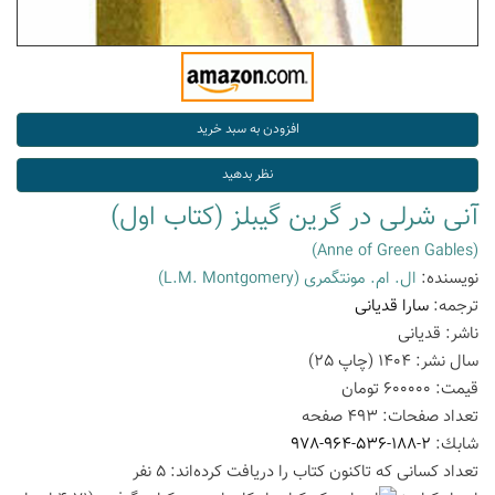
آنی شرلی در گرین گیبلز (کتاب اول)
(Anne of Green Gables)
نویسنده:
ال. ام. مونتگمری
(L.M. Montgomery)
ترجمه:
سارا قدیانی
ناشر:
قدیانی
سال نشر:
1404
(چاپ
25
)
قیمت:
600000
تومان
تعداد صفحات:
493
صفحه
شابك:
978-964-536-188-2
تعداد كسانی كه تاكنون كتاب را دریافت كرده‌اند: 5 نفر