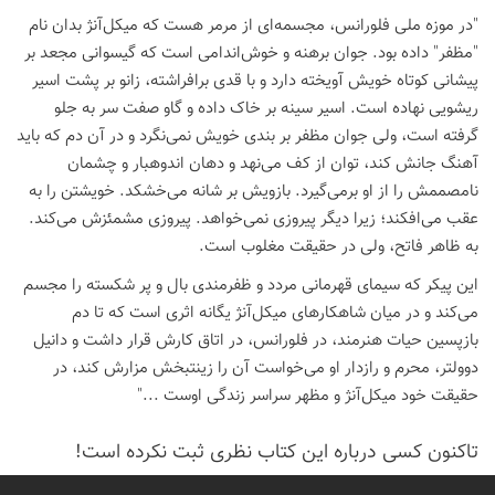
"در موزه ملی فلورانس، مجسمه‌ای از مرمر هست که میکل‌آنژ بدان نام
"مظفر" داده بود. جوان برهنه و خوش‌اندامی است که گیسوانی مجعد بر
پیشانی کوتاه خویش آویخته دارد و با قدی برافراشته، زانو بر پشت اسیر
ریشویی نهاده است. اسیر سینه بر خاک داده و گاو صفت سر به جلو
گرفته است، ولی جوان مظفر بر بندی خویش نمی‌نگرد و در آن دم که باید
آهنگ جانش کند، توان از کف می‌نهد و دهان اندوهبار و چشمان
نامصممش را از او برمی‌گیرد. بازویش بر شانه می‌خشکد. خویشتن را به
عقب می‌افکند؛ زیرا دیگر پیروزی نمی‌خواهد. پیروزی مشمئزش می‌کند.
به ظاهر فاتح، ولی در حقیقت مغلوب است.
این پیکر که سیمای قهرمانی مردد و ظفرمندی بال و پر شکسته را مجسم
می‌کند و در میان شاهکارهای میکل‌آنژ یگانه اثری است که تا دم
بازپسین حیات هنرمند، در فلورانس، در اتاق کارش قرار داشت و دانیل
دوولتر، محرم و رازدار او می‌خواست آن را زینتبخش مزارش کند، در
حقیقت خود میکل‌آنژ و مظهر سراسر زندگی اوست ..."
تاكنون كسی درباره این كتاب نظری ثبت نكرده است!