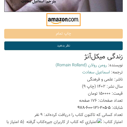
زندگی میکل‌آنژ
نویسنده:
رومن رولان
(Romain Rolland)
ترجمه:
اسماعیل سعادت
ناشر:
علمی و فرهنگی
سال نشر:
1402
(چاپ
9
)
قیمت:
150000
تومان
تعداد صفحات:
176
صفحه
شابك:
978-600-121-205-5
تعداد كسانی كه تاكنون كتاب را دریافت كرده‌اند: 9 نفر
امتیاز كتاب:
(5 امتیاز با