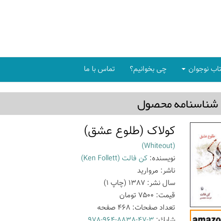
اب نوجوان
چی بخوانیم؟
تماس با ما
شناسنامه محصول
کولاک (طلوع عشق)
(Whiteout)
نویسنده:
کن فالت
(Ken Follett)
ناشر:
مروارید
سال نشر:
1387
(چاپ
1
)
قیمت:
7500
تومان
تعداد صفحات:
468
صفحه
شابك:
978-964-8838-47-3