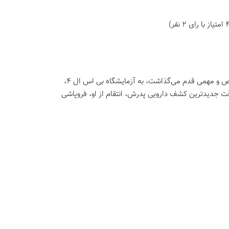
"حدود نیمه شب امشب، او می‌رفت تا به اکسن فورد مدیکال دستبرد بزند، او به اتاق خاص و مهمی قدم می‌گذاشت، به آزمایشگاه بی اس ال 4،
سرقت جدیدترین کشف دارویی پدرش، انتقام از او، فروپاشی