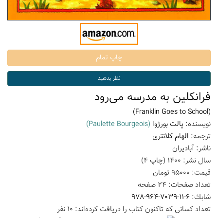
فرانکلین به مدرسه می‌رود
(Franklin Goes to School)
نویسنده:
پالت بورژوا
(Paulette Bourgeois)
ترجمه:
الهام کلانتری
ناشر:
آبادیران
سال نشر:
1400
(چاپ
4
)
قیمت:
95000
تومان
تعداد صفحات:
24
صفحه
شابك:
978-964-7039-11-6
تعداد كسانی كه تاكنون كتاب را دریافت كرده‌اند: 10 نفر