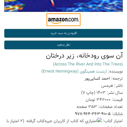
آن سوی رودخانه، زیر درختان
(Across The River And Into The Trees)
نویسنده:
ارنست همینگوی
(Ernest Hemingway)
ترجمه:
احمد کسایی‌پور
ناشر:
هرمس
سال نشر:
1403
(چاپ
7
)
قیمت:
342000
تومان
تعداد صفحات:
353
صفحه
شابك:
978-964-363-910-5
امتیاز كتاب:
(2 امتیاز با