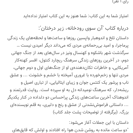
رای 1 نفر)
امتیاز شما به این كتاب:
شما هنوز به این كتاب امتیاز نداده‌اید
درباره كتاب 'آن سوی رودخانه، زیر درختان':
داستان تلخ و اندوهبار واپسین روزها و ساعت‌ها و لحظه‌های یک زندگی
پرماجرا، و امید بی‌رحمانه‌ی مردی که می‌داند دیگر امیدی نیست …
سرگذشت شهر باشکوه و کهنسال ونیز در سال‌های بعد از جنگ جهانی
دوم، در آخرین روزهای زندگی سرهنگ ریچارد کنتول، افسر کهنه‌کار
آمریکایی، و خاطرات تکان‌دهنده‌ی او از جنگ‌‌های اول و دوم جهانی،
مردی تنها و زخم‌خورده با غروری آمیخته با خشم و خشونت ... و عشق
ناب و پرشور یک کنتس جوان و زیبای ایتالیایی، از تباری اصیل و
ریشه‌دار، که سرهنگ نومیدانه دل به او سپرده است. روایت قدرتمند و
اندوهناک آخرین ساعت‌های زندگی پراحساس دو دلداده در کنار یکدیگر
... داستانی فراموش‌نشدنی از عشق و رنج و دلیری، به قلم نویسنده‌ای
بزرگ. (برگرفته از توضیحات پشت جلد کتاب)
داستان با این جملات آغاز می‌شود:
"دو ساعت مانده به روشن شدن هوا راه افتادند و اولش که قایق‌های