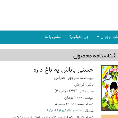
اب نوجوان
چی بخوانیم؟
تماس با ما
شناسنامه محصول
حسنی باباش یه باغ داره
نویسنده:
منوچهر احترامی
ناشر:
گزارش
سال نشر:
1394
(چاپ
2
)
قیمت:
2000
تومان
تعداد صفحات:
12
صفحه
شابك:
978-964-5872-33-3
تعداد كسانی كه تاكنون كتاب را دریافت كرده‌اند: 5 نفر