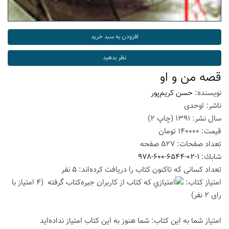
قصه من و او
نویسنده:
حسن کریم‌پور
ناشر:
اوحدی
سال نشر:
1391
(چاپ
2
)
قیمت:
140000
تومان
تعداد صفحات:
527
صفحه
شابك:
978-600-6544-02-1
تعداد كسانی كه تاكنون كتاب را دریافت كرده‌اند: 5 نفر
امتیاز كتاب:
(4 امتیاز با
رای 2 نفر)
امتیاز شما به این كتاب:
شما هنوز به این كتاب امتیاز نداده‌اید