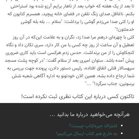
تا بعد از یک هفته که خواب بعد از ناهار برایم آرزو شده بود استراحتی
بکنم. ناغافل صدای زنگ تلفن در فضای خانه پیچید، همسرم کتایون که
او را کتی صدا می‌زدم گوشی را برداشت: "سلام ... بله بله گوشی
خدمتتون!"
کتی با چهره‌ای درهم مرا صدا زد، نگران و به علامت این‌که در آن روز
تعطیل و آن ساعت از روز چه کسی با من کار دارد، سری تکان داد و نگاه
کنجکاوش را از من برنداشت. حدس زدم هرکسی است باید کاری ضروری
پیش آمده باشد. ستوان امیری بعد از سلام گفت: "در کوچه پشت مسجد
سپهسالار قتلی اتفاق افتاده، رئیس دستور دادن، پرونده جهت بررسی به
شما ارجاع داده بشه، همین الان خودتونو به اداره آگاهی شعبه شش
برسونین، جناب سرگرد!" ..."
تاكنون كسی درباره این كتاب نظری ثبت نكرده است!
هرآنچه می‌خواهید درباره ما بدانید ...
اشتراك جيره‌كتاب چيست؟
به خارج هم كتاب ارسال می‌كنیم!