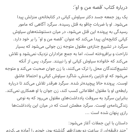
درباره كتاب 'قصه من و او':
یک روز جمعه جسد دکتر سیاوش کیانی در کتابخانه‌ی منزلش پیدا
می‌شود. او با ضربات چاقو به قتل رسیده. سرگرد آگاهی که مامور
رسیدگی به پرونده این قتل می‌شود، در میان دستنوشته‌های سیاوش
کیانی کتابچه‌ای پیدا می‌کند که عنوان "قصه من و او" را بر خود دارد.
سرگرد در تشییع جنازه‌ی مقتول متوجه زن جوانی می‌شود که بسیار
ناراحت و برافروخته است، اما به جمع عزاداران نزدیک نمی‌شود و تلاش
می‌کند که خانواده سیاوش کیانی او را نبینند. سرگرد، پس از آنکه
تشییع‌کنندگان محل را ترک می‌کنند، با زن جوان صحبت می‌کند و متوجه
می‌شود که او نازنین رادمنش، شاگرد سیاوش کیانی و احتمالا عاشق
اوست. پرونده حالا پیچیده‌تر شده. سرگرد هرقدر تلاش می‌کند تا درباره
رابطه‌ی او با مقتول اطلاعاتی کسب کند، زن جوان با او همکاری نمی‌کند.
بنابراین سرگرد به سروقت یادداشت‌های مقتول می‌رود که به نوعی
زندگی‌نامه‌ی اوست. سرگرد مطمئن است که در میان این یادداشت‌ها
رازی پنهان شده است ...
داستان با این جملات آغاز می‌شود:
"چند دقیقه‌ای از ساعت دو بعدازظهر گذشته بود، خودم را آماده می‌کردم