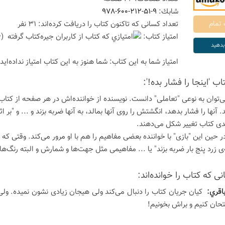
شابك:
978-600-212-51-9
تعداد كسانی كه تاكنون كتاب را دریافت كرده‌اند: 31 نفر
امتیاز كتاب:
(4.6 امتیاز با رای 10 نفر)
امتیاز شما به این كتاب:
شما هنوز به این كتاب امتیاز نداده‌اید
اب 'اینجا را فشار بده!':
ی‌توان به نوعی "تعاملی" دانست. نویسنده از خواننده‌اش در هر صفحه از کتاب
 آنها را فشار بدهد، انگشتش را روی آنها بمالد، به آنها ضربه بزند و ... و "بر 
ی کتاب تغییر شکل می‌دهند.
ر حین این "بازی" با خواننده بعضی مفاهیم را هم با او مرور می‌کند. وقتی که 
ی زرد پنج بار ضربه بزند" یا ... مفاهیمی مثل جهت‌ها و شمارش و البته رنگ‌ه
ی كه كتاب را خوانده‌اند:
اقري:
کیان جریان کتاب را دنبال می‌کند ولی هیجان زیادی نشون نمیده. ول
تحان کنیم و براش بخونیم!