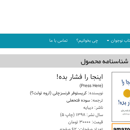
اب نوجوان
چی بخوانیم؟
تماس با ما
شناسنامه محصول
اینجا را فشار بده!
(Press Here)
نویسنده:
کریستوفر فرنسزچلی (اروه تولت؟)
ترجمه:
سوده فتحعلی
ناشر:
دیبایه
سال نشر:
1398
(چاپ
5
)
قیمت:
30000
تومان
تعداد صفحات:
62
صفحه