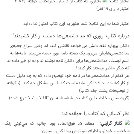
امتیاز كتاب:
(4.84
امتیاز با رای 19 نفر)
امتیاز شما به این كتاب:
شما هنوز به این كتاب امتیاز نداده‌اید
درباره كتاب 'روزی که مدادشمعی‌ها دست از کار کشیدند':
دانکن بیچاره فقط دلش می‌خواهد نقاشی کند، اما وقتی سراغ جعبه‌ی
مدادشمعی‌هایش می‌رود یک دسته نامه توی جعبه می‌بیند. نامه‌ها به
اسم اوست. مدادشمعی‌ها برای دانکن نامه نوشته‌اند و به او خبر داده‌اند
که دیگر حاضر نیستند کار کنند!
هر کدام از مدادشمعی‌ها در نامه خود توضیح داده که به چه دلیل دست
از کار کشیده. حالا دانکن مانده است که با این مشکل چه کند. (برگرفته
از توضیحات پشت جلد کتاب)
(گروه سنی مخاطب این کتاب در شناسنامه آن "الف" و "ب" درج شده)
نظر كسانی كه كتاب را خوانده‌اند:
گلناز گرايلي:
مطلقا 5. فوق‌العاده بود. جالبه كه مي‌توني رنگ
شخصيت خودتو و اطرافيانتو توش پيدا كني. ممنون