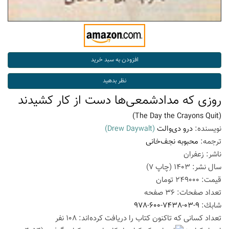
روزی که مدادشمعی‌ها دست از کار کشیدند
(The Day the Crayons Quit)
نویسنده:
درو دی‌والت
(Drew Daywalt)
ترجمه:
محبوبه نجف‌خانی
ناشر:
زعفران
سال نشر:
1403
(چاپ
7
)
قیمت:
249000
تومان
تعداد صفحات:
36
صفحه
شابك:
978-600-7438-03-9
تعداد كسانی كه تاكنون كتاب را دریافت كرده‌اند: 108 نفر