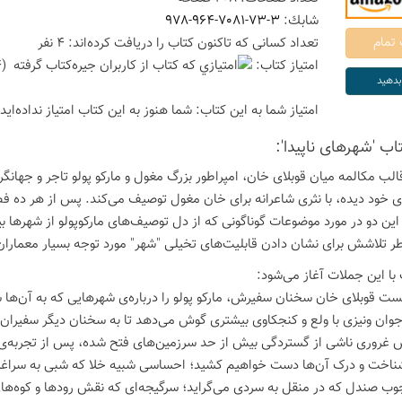
شابك:
978-964-7081-73-3
تعداد كسانی كه تاكنون كتاب را دریافت كرده‌اند: 4 نفر
امتیاز كتاب:
(4 امتیاز با رای 2 نفر)
امتیاز شما به این كتاب:
شما هنوز به این كتاب امتیاز نداده‌اید
تاب 'شهرهای ناپیدا':
 خود دیده، با نثری شاعرانه برای خان مغول توصیف می‌کند. پس از هر ده ف
 این دو در مورد موضوعات گوناگونی که از دل توصیف‌های مارکوپولو از شهرها 
ر تلاشش برای نشان دادن قابلیت‌های تخیلی "شهر" مورد توجه بسیار معماران
با این جملات آغاز می‌شود:
ست قوبلای خان سخنان سفیرش، مارکو پولو را درباره‌ی شهرهایی که به آن‌ها سفر
وان ونیزی با ولع و کنجکاوی بیشتری گوش می‌دهد تا به سخنان دیگر سفیران یا
غروری ناشی از گستردگی بیش از حد سرزمین‌های فتح شده، پس از تجربه‌ی ان
ناخت و درک آن‌ها دست خواهیم کشید؛ احساسی شبیه خلا که شبی به سراغمان خ
ب صندل که در منقل به سردی می‌گراید؛ سرگیجه‌ای که نقش رودها و کوه‌های م