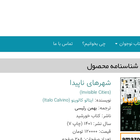
اب نوجوان
چی بخوانیم؟
تماس با ما
شناسنامه محصول
شهرهای ناپیدا
(Invisible Cities)
نویسنده:
ایتالو کالوینو
(Italo Calvino)
ترجمه:
بهمن رئیسی
ناشر:
کتاب خورشید
سال نشر:
1401
(چاپ
7
)
قیمت:
120000
تومان
تعداد صفحات:
208
صفحه