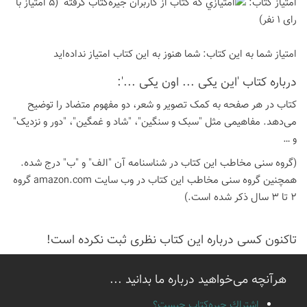
امتیاز كتاب:
(5 امتیاز با
رای 1 نفر)
امتیاز شما به این كتاب:
شما هنوز به این كتاب امتیاز نداده‌اید
درباره كتاب 'این یکی ... اون یکی ...':
کتاب در هر صفحه به کمک تصویر و شعر، دو مفهوم متضاد را توضیح
می‌دهد. مفاهیمی مثل "سبک و سنگین"، "شاد و غمگین"، "دور و نزدیک"
و …
(گروه سنی مخاطب این کتاب در شناسنامه آن "الف" و "ب" درج شده.
همچنین گروه سنی مخاطب این کتاب در وب سایت amazon.com گروه
2 تا 3 سال ذکر شده است.)
تاكنون كسی درباره این كتاب نظری ثبت نكرده است!
هرآنچه می‌خواهید درباره ما بدانید ...
اشتراك جيره‌كتاب چيست؟