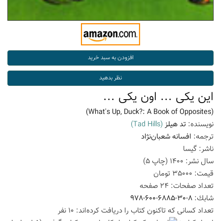
این یکی ... اون یکی ...
(What's Up, Duck?: A Book of Opposites)
نویسنده:
تد هیلز
(Tad Hills)
ترجمه:
افسانه شعبان‌نژاد
ناشر:
گیسا
سال نشر:
1400
(چاپ
5
)
قیمت:
35000
تومان
تعداد صفحات:
24
صفحه
شابك:
978-600-6885-30-8
تعداد كسانی كه تاكنون كتاب را دریافت كرده‌اند: 10 نفر