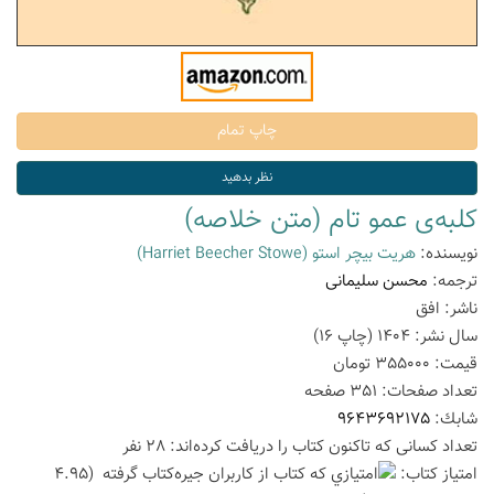
کلبه‌ی عمو تام (متن خلاصه)
نویسنده:
هریت بیچر استو
(Harriet Beecher Stowe)
ترجمه:
محسن سلیمانی
ناشر:
افق
سال نشر:
1404
(چاپ
16
)
قیمت:
355000
تومان
تعداد صفحات:
351
صفحه
شابك:
9643692175
تعداد كسانی كه تاكنون كتاب را دریافت كرده‌اند: 28 نفر
امتیاز كتاب:
(4.95