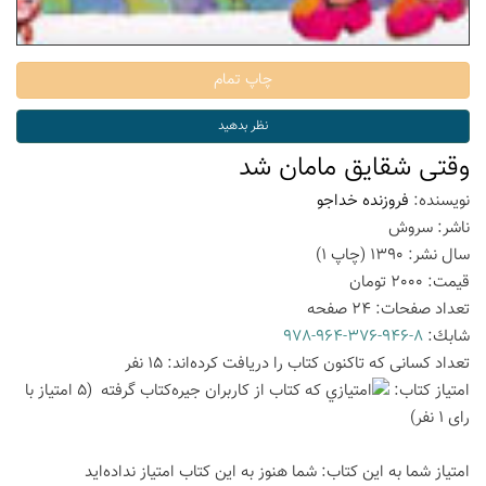
وقتی شقایق مامان شد
نویسنده:
فروزنده خداجو
ناشر:
سروش
سال نشر:
1390
(چاپ
1
)
قیمت:
2000
تومان
تعداد صفحات:
24
صفحه
شابك:
978-964-376-946-8
تعداد كسانی كه تاكنون كتاب را دریافت كرده‌اند: 15 نفر
امتیاز كتاب:
(5 امتیاز با
رای 1 نفر)
امتیاز شما به این كتاب:
شما هنوز به این كتاب امتیاز نداده‌اید