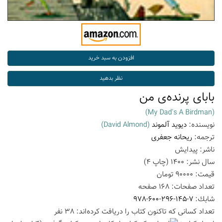
بابای پرنده‌ی من
(My Dad's A Birdman)
نویسنده:
دیوید آلموند
(David Almond)
ترجمه:
ریحانه جعفری
ناشر:
پیدایش
سال نشر:
1400
(چاپ
4
)
قیمت:
90000
تومان
تعداد صفحات:
168
صفحه
شابك:
978-600-296-145-7
تعداد كسانی كه تاكنون كتاب را دریافت كرده‌اند: 38 نفر