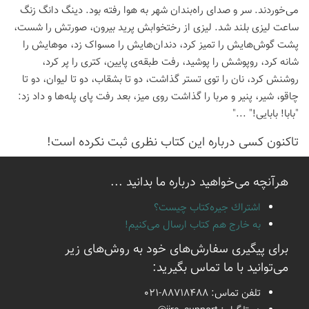
می‌خوردند. سر و صدای راه‌بندان شهر به هوا رفته بود. دینگ دانگ زنگ
ساعت لیزی بلند شد. لیزی از رختخوابش پرید بیرون، صورتش را شست،
پشت گوش‌هایش را تمیز کرد، دندان‌هایش را مسواک زد، موهایش را
شانه کرد، روپوشش را پوشید، رفت طبقه‌ی پایین، کتری را پر کرد،
روشنش کرد، نان را توی تستر گذاشت، دو تا بشقاب، دو تا لیوان، دو تا
چاقو، شیر، پنیر و مربا را گذاشت روی میز، بعد رفت پای پله‌ها و داد زد:
"بابا! بابایی!" ..."
تاكنون كسی درباره این كتاب نظری ثبت نكرده است!
هرآنچه می‌خواهید درباره ما بدانید ...
اشتراك جيره‌كتاب چيست؟
به خارج هم كتاب ارسال می‌كنیم!
برای پیگیری سفارش‌های خود به روش‌های زیر
می‌توانید با ما تماس بگیرید:
تلفن تماس:
021-88718488