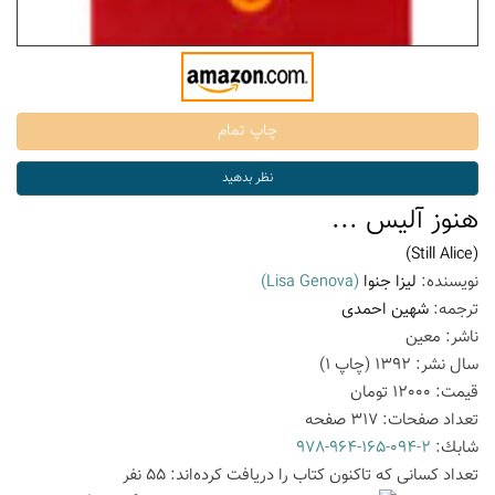
هنوز آلیس ...
(Still Alice)
نویسنده:
لیزا جنوا
(Lisa Genova)
ترجمه:
شهین احمدی
ناشر:
معین
سال نشر:
1392
(چاپ
1
)
قیمت:
12000
تومان
تعداد صفحات:
317
صفحه
شابك:
978-964-165-094-2
تعداد كسانی كه تاكنون كتاب را دریافت كرده‌اند: 55 نفر