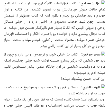
غزلناز بغدادي:
كتاب فوق‌العاده تاثيرگذاري بود، نويسنده با استادي
تمام حالات دروني قهرمانانش رو به تصوير كشيده، من كتاب رو اول
خوندم و بعد فيلمش رو ديدم و نظرم اينه كه كتاب عميق‌تر از فيلمش
هست، چون فيلم فرصت محدودي در اختيار داره و از خيلي مسائل
روحي و دروني آليس كه اتفاقا بسيار هم تاثيرگذار هستن عبور ميكنه اما
كتاب مجال بيشتري داره و خواننده رو راحتتر با افكار و احساسات قهرمان
خودش همراه ميكنه، معمولا سخت از كتابي خوشم مياد و سخت امتياز
ميدم ولي در كل بسيار از اين كتاب راضي بودم
سحر جوانمرد:
كتاب نثر خيلى خوب و ترجمه‌ى روانى داره و چون از
ديد خود شخص كه درگير بيمارى هست نوشته شده خيلى جذابتره. اينكه
ماه به ماه وضعيت شخصى در اون جايگاه علمي اينقدر دستخوش تغيير
ميشه آدم رو ميترسونه
اين كتاب حتمن پيشنهاد ميشه!
الهه طاهري:
داستان قوی و ترجمه خوب و موضوع جذاب که به
خوبی به اون پرداخته شده.
روند داستان اصلا خسته‌کننده نیست که به نظر من برای یک داستان درام
نقطه قوت به حساب می‌آید، احساسات و عواطف آلیس خیلی خوب و