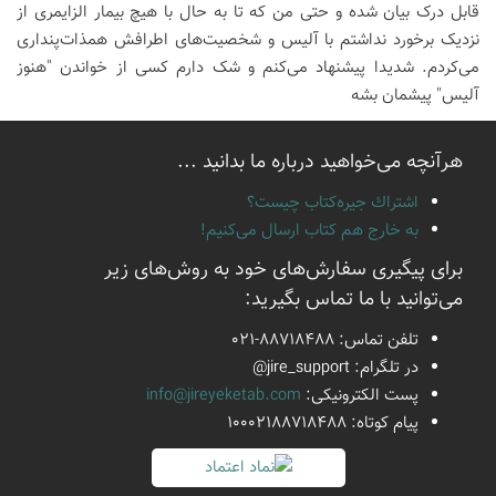
قابل درک بیان شده و حتی من که تا به حال با هیچ بیمار الزایمری از
نزدیک برخورد نداشتم با آلیس و شخصیت‌های اطرافش همذات‌پنداری
می‌کردم. شدیدا پیشنهاد می‌کنم و شک دارم کسی از خواندن "هنوز
آلیس" پیشمان بشه
هرآنچه می‌خواهید درباره ما بدانید ...
اشتراك جيره‌كتاب چيست؟
به خارج هم كتاب ارسال می‌كنیم!
برای پیگیری سفارش‌های خود به روش‌های زیر
می‌توانید با ما تماس بگیرید:
تلفن تماس:
021-88718488
در تلگرام:
@jire_support
پست الكترونیكی:
info@jireyeketab.com
پیام كوتاه: 10002188718488