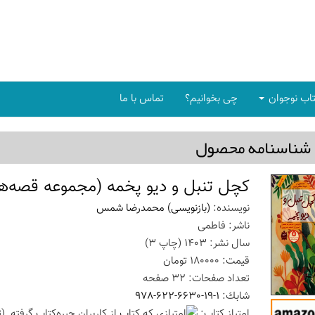
اب نوجوان
چی بخوانیم؟
تماس با ما
شناسنامه محصول
کچل تنبل و دیو پخمه (مجموعه قصه‌های
نویسنده:
(بازنویسی) محمدرضا شمس
ناشر:
فاطمی
سال نشر:
1403
(چاپ
3
)
قیمت:
180000
تومان
تعداد صفحات:
32
صفحه
شابك:
978-622-6630-19-1
امتیاز كتاب:
(ت