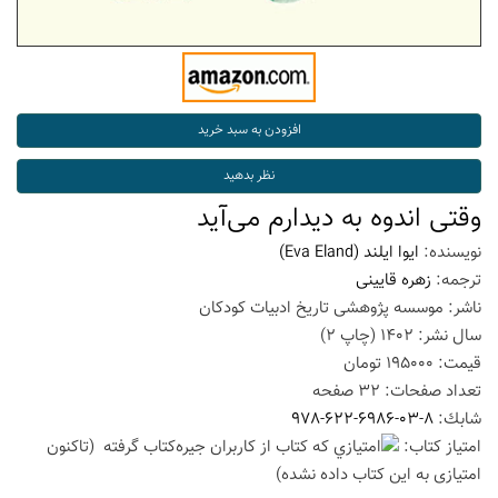
وقتی اندوه به دیدارم می‌آید
نویسنده:
ایوا ایلند
(Eva Eland)
ترجمه:
زهره قایینی
ناشر:
موسسه پژوهشی تاریخ ادبیات کودکان
سال نشر:
1402
(چاپ
2
)
قیمت:
195000
تومان
تعداد صفحات:
32
صفحه
شابك:
978-622-6986-03-8
امتیاز كتاب:
(تاكنون
امتیازی به این كتاب داده نشده)