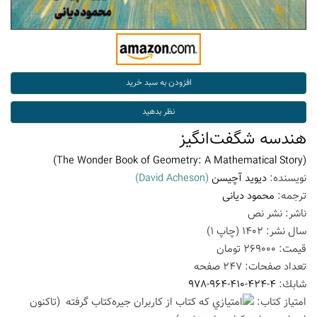
هندسه شگفت‌انگیز
(The Wonder Book of Geometry: A Mathematical Story)
نویسنده:
دیوید آچیسن
(David Acheson)
ترجمه:
محمود دیانی
ناشر:
نشر نص
سال نشر:
1402
(چاپ
1
)
قیمت:
269000
تومان
تعداد صفحات:
247
صفحه
شابك:
978-964-410-424-4
امتیاز كتاب:
(تاكنون