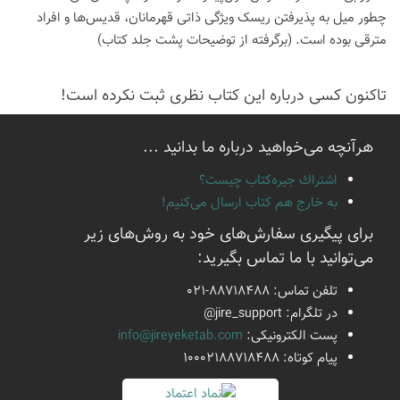
چطور میل به پذیرفتن ریسک ویژگی ذاتی قهرمانان، قدیس‌ها و افراد
مترقی بوده است. (برگرفته از توضیحات پشت جلد کتاب)
تاكنون كسی درباره این كتاب نظری ثبت نكرده است!
هرآنچه می‌خواهید درباره ما بدانید ...
اشتراك جيره‌كتاب چيست؟
به خارج هم كتاب ارسال می‌كنیم!
برای پیگیری سفارش‌های خود به روش‌های زیر
می‌توانید با ما تماس بگیرید:
تلفن تماس:
021-88718488
در تلگرام:
@jire_support
پست الكترونیكی:
info@jireyeketab.com
پیام كوتاه: 10002188718488