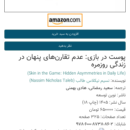
پوست در بازی: عدم تقارن‌های پنهان در
زندگی روزمره
(Skin in the Game: Hidden Asymmetries in Daily Life)
نویسنده:
نسیم نیکلاس طالب
(Nassim Nicholas Taleb)
ترجمه:
سعید رمضانی، هادی بهمنی
ناشر:
نوین توسعه
سال نشر:
1405
(چاپ
18
)
قیمت:
650000
تومان
تعداد صفحات:
325
صفحه
شابك:
978-600-8738-86-2