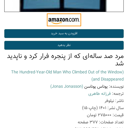
مرد صد ساله‌ای که از پنجره فرار کرد و ناپدید
شد
(The Hundred-Year-Old Man Who Climbed Out of the Window
and Disappeared)
نویسنده:
یوناس یوناسن
(Jonas Jonasson)
ترجمه:
فرزانه طاهری
ناشر:
نیلوفر
سال نشر:
1401
(چاپ
15
)
قیمت:
275000
تومان
تعداد صفحات:
377
صفحه