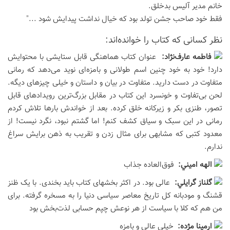
خانم مدیر آلیس بدخلق.
فقط خود صاحب جشن تولد بود که خیال نداشت پیدایش شود ..."
نظر كسانی كه كتاب را خوانده‌اند:
فاطمه عارف‌نژاد:
عنوان کتاب هماهنگی قابل ستایشی با محتوایش
دارد! خود به خود چنین اسم طولانی و بامزه‌ای نوید می‌دهد که رمانی
متفاوت در دست دارید. متفاوت در بیان و داستان و خیلی چیزهای دیگه.
لحن بی‌تفاوت و خونسرد این کتاب در مقابل بزرگ‌ترین رویدادهای قابل
تصور، طنزی بکر و زیرکانه خلق کرده. بعد از خواندش بارها تلاش کردم
رمانی در این سبک و سیاق کشف کنم! اما گشتم نبود، نگرد نیست! از
معدود کتبی که مشابهی برای مثال زدن و تقریب به ذهن برایش سراغ
ندارم.
الهه اميني:
فوق‌العاده جذاب
گلناز گرايلي:
عالی بود. در اکثر بخشهای کتاب باید بخندی. با یک ظنز
قشنگ و مودبانه کل تاریخ معاصر سیاسی دنیا را به مسخره گرفته. برای
من هم که کلا با سیاست از هر نوعش چپم حسابی لذت‌بخش بود
ارمینا مژده:
خیلی عالی و بامزه