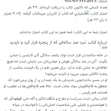
شابك:
978-964-448-597-8
تعداد كسانی كه تاكنون كتاب را دریافت كرده‌اند: 39 نفر
امتیاز كتاب:
(4.09 امتیاز
با رای 22 نفر)
امتیاز شما به این كتاب:
شما هنوز به این كتاب امتیاز نداده‌اید
درباره كتاب 'مرد صد ساله‌ای که از پنجره فرار کرد و ناپدید
شد':
در خانه سالمندان قرار است تولد یکصد سالگی آلن کارلسن را جشن
بگیرند. آلن در صد سالگی هوش و حواس‌اش سر جایش است اما هیچ
علاقه‌ای به جشن تولد ندارد. برای همین هم در یک فرصت مناسب از
پنجره اتاقش بیرون می‌پرد و ناپدید می‌شود!
او در مسیر ماجراجویی جدیدش به یک چمدان پر از پول برمی‌خورد که
متعلق به قاچاقچیان مواد مخدر است. حالا هم قاچاقچی‌ها در تعقیب او
هستند هم پلیس …
کتاب رمانی است سرراست و مفرح و شگفت‌انگیز و گاه حتی قهقهه‌آور که
با هوشمندی و تخیلی غنی شخصیت اصلی‌اش را ناخواسته در میانه