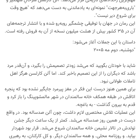
مهم‌ترین رخدادهای تاریخی قرار می‌دهد. آلن کارلسن سرحالِ سهلگیر و
"باری‌به‌هرجهت" نمونه‌ای به یادماندنی به دست می‌دهد که "هیچ وقت
برای شروع دیر نیست".
این رمان در جهان با توفیقی چشمگیر روبه‌رو شده و با انتشار ترجمه‌های
آن در 35 کشور بیش از هشت میلیون نسخه از آن به فروش رفته است.
داستان با این جملات آغاز می‌شود:
"دوشنبه، دوم مه 2005
شاید با خودتان بگویید که می‌شد زودتر تصمیمش را بگیرد، و آن‌قدر مرد
باشد که دیگران را از این تصمیم باخبر کند. اما آلن کارلسن هرگز اهل
تاملات طولانی نبود.
برای همین هنوز درست این فکر در مغز پیرمرد جایگیر نشده بود که پنجره
اتاقش در طبقه همکف خانه سالمندان در شهر مالمشوپینگ را باز کرد و
قدم به بیرون گذاشت - به باغچه.
این عملیات تلاش مختصری لازم داشت، چون آلن صدساله بود. در واقع
درست در همین روز صدساله می‌شد. کمتر از یک ساعت دیگر جشن
تولدش در تالار نشیمن خانه سالمندان شروع می‌شد. قرار بود شهردار
بیاید. و روزنامه محلی. و همه سالمندان دیگر. و کل کارکنان، به رهبری