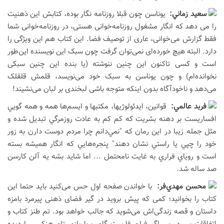
سعيد زماني:
یوناسن چون قبلا روزنامه نگار بوده، کتابش این ذهنیت
را می دهد که انگار مشغول روزنامه‌خوانی هستی، در روزنامه‌خوانی شما
فقط گزارش می‌خوانی، عاری از توصیف فضا. این کتاب هم این ویژگی را
دارد. البته هیچ خورده‌ای نمی‌توان گرفت چون سبک این نویسنده این‌طور
است و کسی تاکنون این چنین ننوشته (یا بنده این چنین سبکی
نخوانده‌ام) و چون یوناسن به سبک خود می‌نویسد، قلمش قلقلک
می‌دهد و ناخودآگاه بدون اینکه متوجه باشی لبخندی بر لبان می‌نشیند!
فربد عالمي:
قوانين، ايدئولوژيها، مكتبها و ايسم‌ها همه و همه گويي
افساريست بر دهنه بشريت كه كم كم به عادت روزمرگي تبديل شده و
مثل جمله زيبا در اين رمان كه "نمي‌دانم چرا مردم دوست دارن به زور
خود را چپي يا راستي نشان دهند" پنجره‌هايي كه انگار هميشه بسته
است و روياي فراري به غايت نامحتمل ... اما شايد بشه يه آلن كارسن
صد ساله شد.
محسن مهدي‌فر:
با خواندن صفحه اول حس می‌کنید باید حتما این
کتاب را بخوانید؛ کمی که پیش بروید در گیر فضای ذهنی پیرمرد بامزه
داستان و قصه زندگی‌اش می‌شوید که جالب خواهد بود. تم طنز کتاب و