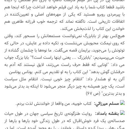
اتفاقات پی در پی اگر فیلم فارست گامپ با بازی تام هنکس را دیده
باشید قطعا کتاب شما را به یاد این فیلم خواهد انداخت چرا که اینجا هم
با پیرمردی روبرو هستید که یکی از مهره‌های اصلی و تعیین‌کننده در
اتفاقات تاریخی است. ناگفته نماند که ترجمه خوب فرزانه طاهری هم
خواندن این کتاب را لذت‌بخش می‌کند.
هیچ‌کس بهتر از بابابزرگ نمی‌توانست مستمعانش را مسحور کند، وقتی
که روی نیمکت محبوبش می‌نشست و، تکیه داده بر عایش، در حالی که
توتونش را می‌جوید، برایمان قصه می‌گفت. ما نوه‌ها با چشمان گشاده از
حیرت می‌پرسیدیم: "بابابزرگ ... یعنی اینها راست است؟" بابا بزرگ جواب
می داد: "اونایی که فقط حرف راست می‌زنند، لایق نیستند که آدم به
حرفشان گوش بدهد" این کتاب را به او تقدیم می کنم. یوناس یوناسن
آلن به او هشدار داد: "انتقام چیز خوبی نیست. انتقام مثل سیاست
است، یک چیز همیشه به چیز دیگر منجر می‌شود تا اینکه بد بدتر می‌شود
و بدتر بدترین" (ص 67)
مسلم ميرزائي:
کتاب خوبیه، من واقعا از خواندنش لذت بردم.
بنفشه بامداد:
روایت طنزگونه‌ی تاریخ سیاسی جهان در طول حیات
صدساله‌ی یک فرد خوش‌اقبال که در طول زندگی خود بارها و بارها از
مرگ رهایی پیدا کرده داستاني خواندنی را به وجود آورده است. اما در