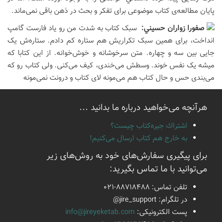
پایان مطالعه‌ی کتاب موضوعی برای تفکر و بحث در ذهن باقی نمی‌ماند.
صفورا زواران حسيني:
سبک کتاب به شدت من رو یاد فارست گامپ
انداخت، برای همین سبک تکراریش هم ستاره کم دادم. ستاره‌ش یک
جایی بین سه و چهاره. متن سرخوشانه و خوش‌خوانه. از این کتابا که
میشه یک نفس خوند. وسطش می‌خندی، کیف می‌کنی. ولی کتاب رو که
می‌بندی حس و حال کتاب هم می‌مونه لای کتاب و درونت نمی‌مونه
هرآنچه می‌خواهید درباره ما بدانید ...
اشتراك جيره‌كتاب چيست؟
به خارج هم كتاب ارسال می‌كنیم!
برای پیگیری سفارش‌های خود به روش‌های زیر
می‌توانید با ما تماس بگیرید:
تلفن تماس:
021-88718488
در تلگرام:
@jire_support
پست الكترونیكی:
info@jireyeketab.com