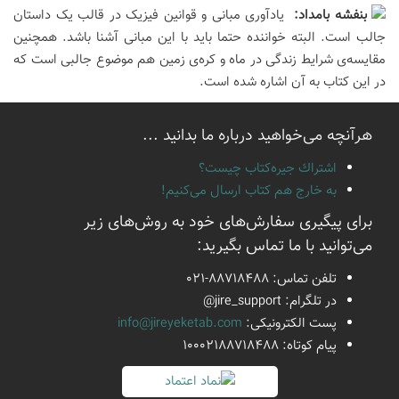
بنفشه بامداد:
یادآوری مبانی و قوانین فیزیک در قالب یک داستان
جالب است. البته خواننده حتما باید با این مبانی آشنا باشد. همچنین
مقایسه‌ی شرایط زندگی در ماه و کره‌ی زمین هم موضوع جالبی است که
در این کتاب به آن اشاره شده است.
هرآنچه می‌خواهید درباره ما بدانید ...
اشتراك جيره‌كتاب چيست؟
به خارج هم كتاب ارسال می‌كنیم!
برای پیگیری سفارش‌های خود به روش‌های زیر
می‌توانید با ما تماس بگیرید:
تلفن تماس:
021-88718488
در تلگرام:
@jire_support
پست الكترونیكی:
info@jireyeketab.com
پیام كوتاه: 10002188718488