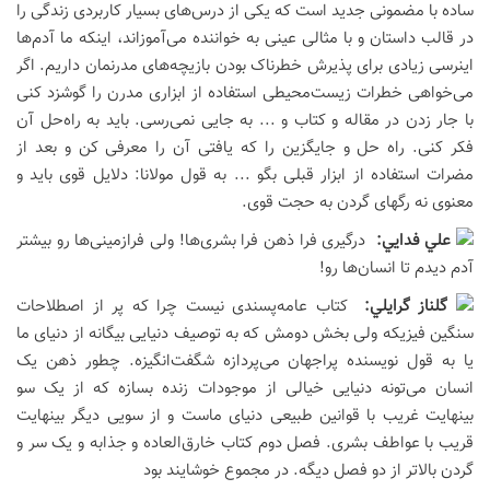
ساده با مضمونی جدید است که یکی از درس‌های بسیار کاربردی زندگی را
در قالب داستان و با مثالی عینی به خواننده می‌آموزاند، اینکه ما آدم‌ها
اینرسی زیادی برای پذیرش خطرناک بودن بازیچه‌های مدرنمان داریم. اگر
می‌خواهی خطرات زیست‌محیطی استفاده از ابزاری مدرن را گوشزد کنی
با جار زدن در مقاله و کتاب و ... به جایی نمی‌رسی. باید به راه‌حل آن
فکر کنی. راه حل و جایگزین را که یافتی آن را معرفی کن و بعد از
مضرات استفاده از ابزار قبلی بگو ... به قول مولانا: دلایل قوی باید و
معنوی نه رگهای گردن به حجت قوی.
علي فدايي:
درگیری فرا ذهن فرا بشری‌ها! ولی فرازمینی‌ها رو بیشتر
آدم دیدم تا انسان‌ها رو!
گلناز گرايلي:
کتاب عامه‌پسندی نیست چرا که پر از اصطلاحات
سنگین فیزیکه ولی بخش دومش که به توصیف دنیایی بیگانه از دنیای ما
یا به قول نویسنده پراجهان می‌پردازه شگفت‌انگیزه. چطور ذهن یک
انسان می‌تونه دنیایی خیالی از موجودات زنده بسازه که از یک سو
بینهایت غریب با قوانین طبیعی دنیای ماست و از سویی دیگر بینهایت
قریب با عواطف بشری. فصل دوم کتاب خارق‌العاده و جذابه و یک سر و
گردن بالاتر از دو فصل دیگه. در مجموع خوشایند بود