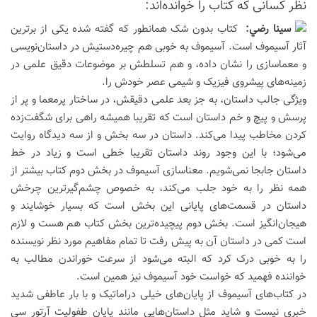
نظر كسانی كه كتاب را خوانده‌اند:
سينا رضي:
کتاب بدون شک همانطور که گفته شده یکی از برترین
آثار آسیموف است. آسیموف به خوبی هم چیره‌دستیش در داستان‌نویسی
و معماسازی را نشان داده، و هم تسلطش بر موضوعات دقیق علمی در
زمینه‌های پیشروی فیزیک و شیمی عصر خودش را.
ویژگی جالب داستان، به جز بعد علمی دقیقش، در ساختار پرمعما و پر از
پرسش و پیچ و خم داستان است که تقریبا همیشه راهی برای شگفت‌زده
کردن مخاطب پیدا می‌کند. داستان در سه بخش و از سه دیدگاه روایت
می‌شود؛ با این وجود روند داستان تقریبا خطی است و زیاد در خط
داستان جابجا نمی‌شویم. معناسازی آسیموف در بخش دوم کتاب بیشتر از
همه نظر را به خود جلب می‌کند، به خصوص چشم‌گیرترین چرخش
داستان در قسمت‌های پایانی این بخش است که بسیار خوشایند و
هیجان‌انگیز است. بخش دوم پیچیده‌ترین بخش کتاب هم هست و لازم
است کمی در داستان آن به پیش رفت تا تمام مفاهیم مورد نظر نویسنده
را به خوبی درک کرد که البته می‌شود از سرعت خوراندن مطالب به
خواننده فهمید که خواست خود آسیموف نیز همین است.
در کتاب‌های آسیموف از پایان‌های خیلی دراماتیک و با بار عاطفی شدید
خبری نیست و شاید مثل داستان‌هایی مانند پایان طفولیت آرتور سی