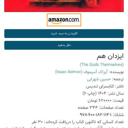
ایزدان هم
(The Gods Themselves)
نویسنده:
آیزاک آسیموف
(Isaac Asimov)
ترجمه:
حسین شهرابی
ناشر:
کتابسرای تندیس
سال نشر:
1404
(چاپ
6
)
قیمت:
620000
تومان
تعداد صفحات:
344
صفحه
شابك:
978-600-182-114-1
تعداد كسانی كه تاكنون كتاب را دریافت كرده‌اند: 30 نفر