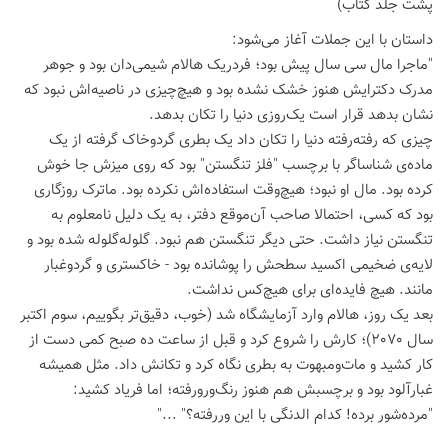
پشت جلد کتاب)
داستان با این جملات آغاز می‌شود:
"ماجرا مال سی سال پیش بود؛ فردریک هالام شیمی‌دان بود و جوهر
مدرک دکترایش هنوز خشک نشده بود و هیچ‌چیزی در ناصیه‌اش نبود که
نشان بدهد قرار است یک‌روزی دنیا را تکان بدهد.
چیزی که رفته‌رفته دنیا را تکان داد یک بطری گردوخاک گرفته از یک
ماده‌ی شناساگر با برچسب "فلز تنگستن" بود که روی میزش جا خوش
کرده بود. مال او نبود؛ هیچ‌وقت استفاده‌اش نکرده بود. ماترک روزگاری
بود که کسی، احتمالا صاحب آن‌موقع دفتر، به یک دلیل نامعلوم به
تنگستن نیاز داشت. حتی دیگر تنگستن هم نبود. گلوله‌گلوله شده بود و
لایه‌ی ضخیمی اکسید سطحش را پوشانده بود - خاکستری و گردوغبار
مانند. هیچ فایده‌ای برای هیچ‌کس نداشت.
بعد یک روز، هالام وارد آزمایشگاه شد (خوب، دقیق‌تر بگوییم، سوم اکتبر
سال 2070)؛ کارش را شروع کرد و قبل از ساعت ده صبح کمی دست از
کار کشید و مات‌ومبهوت به بطری نگاه کرد و تکانش داد. مثل همیشه
غبارآلود بود و برچسبش هم هنوز رنگ‌ورورفته؛ اما فریاد کشید:
"مرده‌شور برده! کدام الدنگی با این وررفته؟" ..."