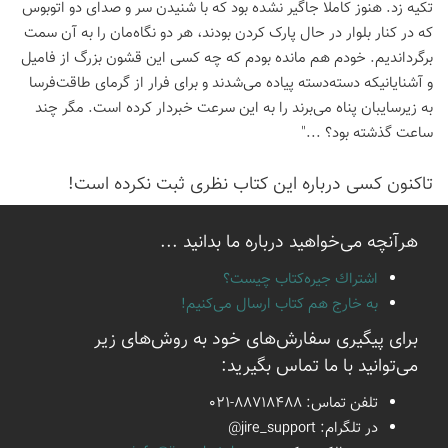
تکیه زد. هنوز کاملا جاگیر نشده بود که با شنیدن سر و صدای دو اتوبوس
که در کنار بلوار در حال پارک کردن بودند، هر دو نگاه‌مان را به آن سمت
برگرداندیم. خودم هم مانده بودم که چه کسی این قشون بزرگ از فامیل
و آشنایانیکه دسته‌دسته پیاده می‌شدند و برای فرار از گرمای طاقت‌فرسا
به زیرسایبان پناه می‌برند را به این سرعت خبردار کرده است. مگر چند
ساعت گذشته بود؟ ..."
تاكنون كسی درباره این كتاب نظری ثبت نكرده است!
هرآنچه می‌خواهید درباره ما بدانید ...
اشتراك جيره‌كتاب چيست؟
به خارج هم كتاب ارسال می‌كنیم!
برای پیگیری سفارش‌های خود به روش‌های زیر
می‌توانید با ما تماس بگیرید:
تلفن تماس:
021-88718488
در تلگرام:
@jire_support