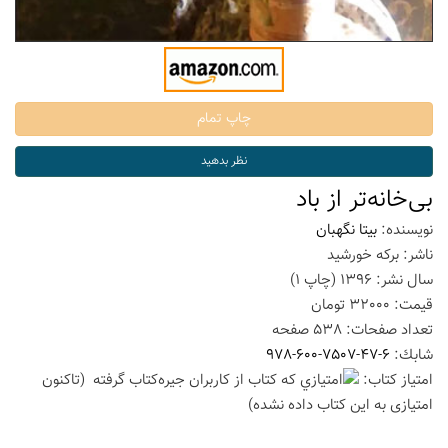
بی‌خانه‌تر از باد
نویسنده:
بیتا نگهبان
ناشر:
برکه خورشید
سال نشر:
1396
(چاپ
1
)
قیمت:
32000
تومان
تعداد صفحات:
538
صفحه
شابك:
978-600-7507-47-6
امتیاز كتاب:
(تاكنون
امتیازی به این كتاب داده نشده)