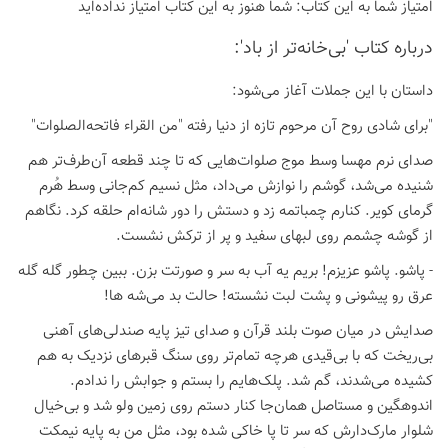
امتیاز شما به این كتاب:
شما هنوز به این كتاب امتیاز نداده‌اید
درباره كتاب 'بی‌خانه‌تر از باد':
داستان با این جملات آغاز می‌شود:
"برای شادی روح آن مرحوم تازه از دنیا رفته "من القراء فاتحه‌الصلوات"
صدای نرم مهسا وسط موج صلوات‌هایی که تا چند قطعه آن‌طرف‌تر هم
شنیده می‌شد، گوشم را نوازش می‌داد، مثل نسیم کم‌جانی وسط هُرم
گرمای کویر. کنارم چمباتمه زد و دستش را دور شانه‌ام حلقه کرد. نگاهم
از گوشه چشمم روی لبهای سفید و پر از ترکش نشست.
- پاشو. پاشو عزیزم! بریم یه آب به سر و صورتت بزن. ببین چطور گله گله
عرق رو پیشونی و پشت لبت نشسته! حالت بد می‌شه ها!
صدایش در میان صوت بلند قرآن و صدای تیز پایه صندلی‌های آهنی
بی‌ریخت که با بی‌قیدی هرچه تمام‌تر روی سنگ قبرها‌ی نزدیک به هم
کشیده می‌شدند، گم شد. پلک‌هایم را بستم و جوابش را ندادم.
اندوهگین و مستاصل همان‌جا کنار دستم روی زمین ولو شد و بی‌خیال
شلوار مارک‌دارش که سر تا پا خاکی شده بود، مثل من به پایه نیمکت