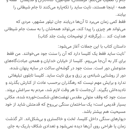
جام را تعقیب می‌کنم. فرشتگان، شیاطین، گناه‌کاران و قدیسان - همه و
همه - اینجا هستند، نایت ساید را تکه‌پاره می‌کنند تا جام شیطانی را
بیابند.
فقط کمی زمان می‌برد تا آن‌ها دریابند جان تیلور مشهور، مردی که
می‌تواند هر چیزی را پیدا کند، می‌تواند همه‌شان را به سمت جام شیطانی
هدایت کند ...(برگرفته از توضیحات پشت جلد کتاب)
داستان کتاب با این جملات آغاز می‌شود:
"نایت ساید فقط یک کلیسا دارد که آن را سنت جود می‌خوانند. من فقط
برای کار به آن‌جا می‌روم. کلیسا از خیابان خدایان و همه‌ی عبادت‌گاه‌های
متنوعش دور است. سنت جود در گوشه‌ای ساکت در سایه پنهان شده،
دور از روشنایی شبانه‌ی پر زرق و برق نایت ساید. کلیسا تابلوی تبلیغاتی
ندارد و برایش مهم نیست که رهگذران برحسب عادت از کنارش بگذرند و
نادیده‌اش بگیرند. آن‌جاست تا هر وقت لازم شد، مردم به سراغش بروند.
سنت جود که وقف متولی مقدس نهضت‌های شکست‌خورده شده، مکانی
بسیار قدیمی است؛ یک ساختمان سنگی بی‌روح که قدمتش شاید از خود
مسیحیت هم بیشتر باشد.
دیوارهای سنگی داخل کلیسا، لخت و خاکستری و بی‌شکل‌اند. اثر گذشت
زمان یا طراحی روی آن‌ها دیده نمی‌شود و تعدادی شکاف باریک به جای