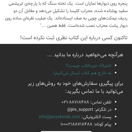
پنجره روی دیوارها نمایان است. یک تخته سنگ که با پارچه‌ی ابریشمی
سفید پوشانده شده، محراب کلیسا را تشکیل می‌دهد و مقابل آن دو
ردیف نیمکت‌های چوبی به صف ایستاده‌اند. یک صلیب نقره‌ای ساده روی
دیوار پشت محراب نصب شده‌است. فقط همین ..."
تاكنون كسی درباره این كتاب نظری ثبت نكرده است!
هرآنچه می‌خواهید درباره ما بدانید ...
اشتراك جيره‌كتاب چيست؟
به خارج هم كتاب ارسال می‌كنیم!
برای پیگیری سفارش‌های خود به روش‌های زیر
می‌توانید با ما تماس بگیرید:
تلفن تماس:
021-88718488
در تلگرام:
@jire_support
پست الكترونیكی:
info@jireyeketab.com
پیام كوتاه: 10002188718488