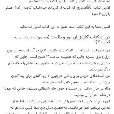
تعداد كسانی كه تاكنون كتاب را دریافت كرده‌اند: 58 نفر
امتیاز كتاب:
(4.5 امتیاز
با رای 2 نفر)
امتیاز شما به این كتاب:
شما هنوز به این كتاب امتیاز نداده‌اید
درباره كتاب 'کارگزاران نور و ظلمت (مجموعه نایت ساید -
کتاب 2)':
من جان تیلور هستم. در نایت ساید کار می‌کنم؛ در آن قلب مخفی و پر
زرق و برق لندن؛ جایی که همیشه ساعت 3 صبح است. جایی که
خدایان و هیولاها معامله می‌کنند و در جستجوی لذت‌هایی‌اند که جای
دیگر نمی‌یابند.
من استعدادی درونی برای یافتن هرچیزی دارم. گاهی برای پیداکردن
چیزهایی استخدام می‌شوم که واقعا خطرناک‌اند.
مثلا در حال حاضر، در جست و جوی جام شیطانی هستم؛ جامی که یهودا
در شام آخر از آن نوشید.
این جام هر کس را که لمس‌اش کند، به تباهی می‌کشاند، اما به او
قدرتی بی‌نظیر هم می‌بخشد. به همین دلیل من تنها کسی نیستم که