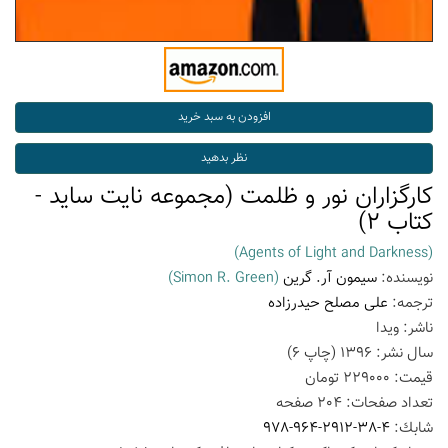
کارگزاران نور و ظلمت (مجموعه نایت ساید -
کتاب 2)
(Agents of Light and Darkness)
نویسنده:
سیمون آر. گرین
(Simon R. Green)
ترجمه:
علی مصلح حیدرزاده
ناشر:
ویدا
سال نشر:
1396
(چاپ
6
)
قیمت:
229000
تومان
تعداد صفحات:
204
صفحه
شابك:
978-964-2912-38-4