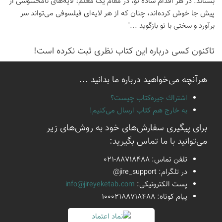
بستاند. در هر اقدام ساده تو، در مقام یک معلم، لایه‌های نامحسوسی از
پیش جا خوش کرده‌اند، چنان که از هر لایه‌ای فیلسوفی می‌تواند سر
برآورد و سختی با تو بازگوید ..."
تاكنون كسی درباره این كتاب نظری ثبت نكرده است!
هرآنچه می‌خواهید درباره ما بدانید ...
اشتراك جيره‌كتاب چيست؟
به خارج هم كتاب ارسال می‌كنیم!
برای پیگیری سفارش‌های خود به روش‌های زیر
می‌توانید با ما تماس بگیرید:
تلفن تماس:
021-88718488
در تلگرام:
@jire_support
پست الكترونیكی:
info@jireyeketab.com
پیام كوتاه: 10002188718488