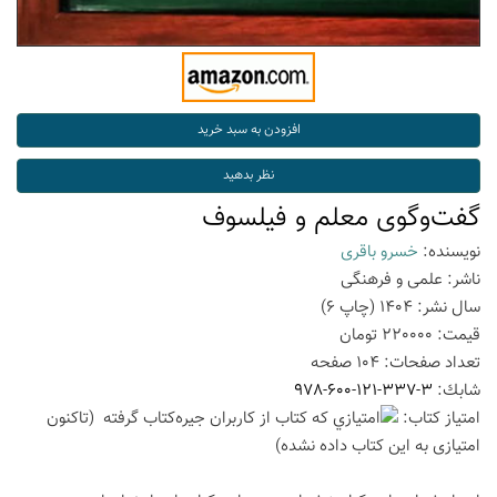
گفت‌وگوی معلم و فیلسوف
نویسنده:
خسرو باقری
ناشر:
علمی و فرهنگی
سال نشر:
1404
(چاپ
6
)
قیمت:
220000
تومان
تعداد صفحات:
104
صفحه
شابك:
978-600-121-337-3
امتیاز كتاب:
(تاكنون
امتیازی به این كتاب داده نشده)