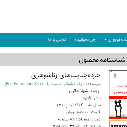
اب نوجوان
چی بخوانیم؟
تماس با ما
شناسنامه محصول
خرده‌جنایت‌های زناشوهری
نویسنده:
اریک امانوئل اشمیت
(Éric-Emmanuel Schmitt)
ترجمه:
شهلا حائری
ناشر:
قطره
سال نشر:
1404
(چاپ
30
)
قیمت:
105000
تومان
تعداد صفحات:
88
صفحه
شابك:
978-964-341-409-2