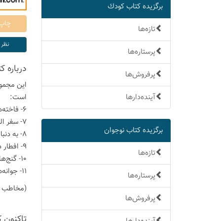
برگزیده كتاب كودك
تازه‌ها
پرستاره‌ها
درباره 
پرفروش‌ها
است:
آینده‌دارها
6- فاخته‌ها لانه ندارند
7- سفر الماس
برگزیده كتاب نوجوان
8- به دنبال کادی
9- افطار در کلیسا
تازه‌ها
10- گنج‌های کلات
11- جوانه‌های آتش
پرستاره‌ها
(مخاطب کتاب گروه سنی 
پرفروش‌ها
تاكنون 