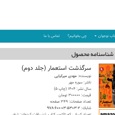
اب نوجوان
چی بخوانیم؟
تماس با ما
شناسنامه محصول
سرگذشت استعمار (جلد دوم)
نویسنده:
مهدی میرکیایی
ناشر:
سوره مهر
سال نشر:
1404
(چاپ
5
)
قیمت:
300000
تومان
تعداد صفحات:
349
صفحه
شابك:
978-600-03-5303-2
تعداد كسانی كه تاكنون كتاب را دریافت كرده‌اند: 1 نفر