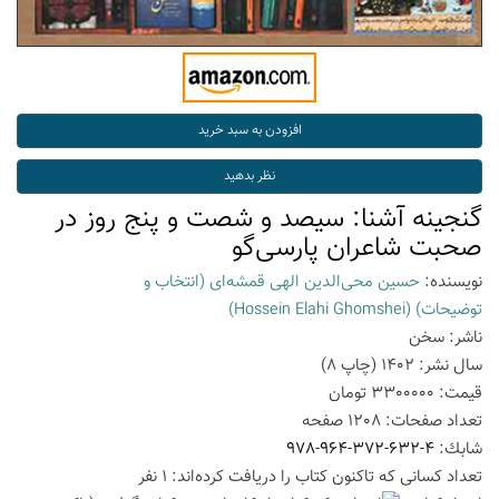
گنجینه آشنا: سیصد و شصت و پنج روز در
صحبت شاعران پارسی‌گو
نویسنده:
حسین محی‌الدین الهی قمشه‌ای (انتخاب و
توضیحات)
(Hossein Elahi Ghomshei)
ناشر:
سخن
سال نشر:
1402
(چاپ
8
)
قیمت:
3300000
تومان
تعداد صفحات:
1208
صفحه
شابك:
978-964-372-632-4
تعداد كسانی كه تاكنون كتاب را دریافت كرده‌اند: 1 نفر