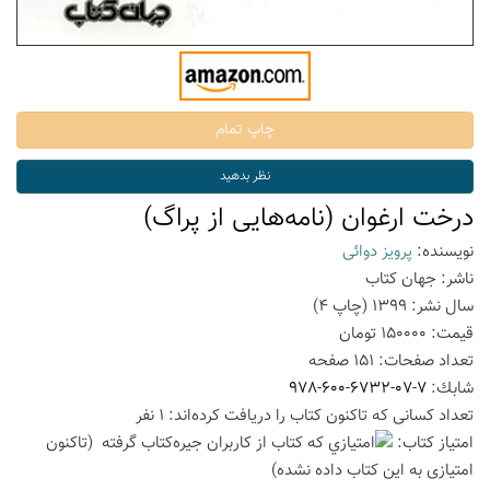
درخت ارغوان (نامه‌هایی از پراگ)
نویسنده:
پرویز دوائی
ناشر:
جهان کتاب
سال نشر:
1399
(چاپ
4
)
قیمت:
150000
تومان
تعداد صفحات:
151
صفحه
شابك:
978-600-6732-07-7
تعداد كسانی كه تاكنون كتاب را دریافت كرده‌اند: 1 نفر
امتیاز كتاب:
(تاكنون
امتیازی به این كتاب داده نشده)