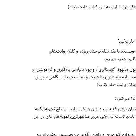
اكنون امتیازی به این كتاب داده نشده)
 تاریخی':
سنده با نقد نگاه نوستالژی‌زده و کلان‌روایت‌های
نظری جدید ببینیم.
حول مفهوم "نوستالژی"، وجوه سیاسی یادآوری و فراموشی، و
ر پایه نوستالژی بنا شده رو به آینده ندارد. گاهی حتی رو
وضیحات پشت جلد کتاب)
غاز می‌شود:
سان بودن گفته شده، این‌جا خوب است سراغ تجربه یگانه
لندبالاست که حتی مرور مشهورترین نمونه‌هایشان در این
ی بوده‌ایم که موجز و واضح بگوید چه هستیم. روشن است