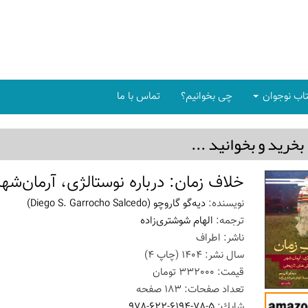
اب نوجوان
چی بخوانیم؟
تماس با ما
بخريد و بخوانيد ...
خلاف زمان: درباره نوستالژی، آرمان‌شهر
نویسنده:
دیه‌گو گاروچو
(Diego S. Garrocho Salcedo)
ترجمه:
الهام شوشتری‌زاده
ناشر:
اطراف
سال نشر:
1404
(چاپ
4
)
قیمت:
332000
تومان
تعداد صفحات:
183
صفحه
شابك:
978-622-6194-78-5