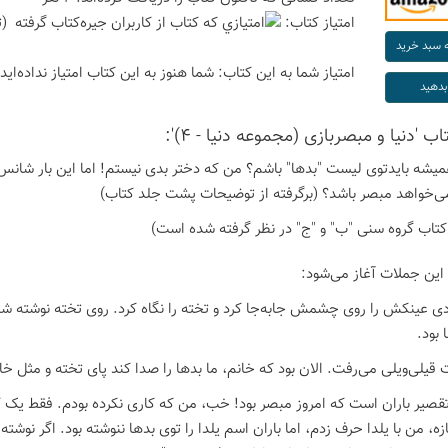
امتیاز كتاب:
(ت
امتیاز شما به این كتاب:
شما هنوز به این كتاب امتیاز نداده‌اید
اب 'دنیا و مبصربازی (مجموعه دنیا - 4)':
یشه بایدتوی لیست "بدها" باشم؟ من که دختر بدی نیستم! اما این بار شانس
ی‌خواهد مبصر باشد؟ (برگرفته از توضیحات پشت جلد کتاب)
تاب گروه سنی "ب" و "ج" در نظر گرفته شده است)
 این جملات آغاز می‌شود:
ی عینکش را روی چشمش جابه‌جا کرد و تخته را نگاه کرد. روی تخته نوشته شده
 بود.
قیلی‌ویلی می‌رفت. الان بود که خانم، ما بدها را صدا کند پای تخته و مثل خان
صیر باران است که امروز مبصر بود! خب، من که کاری نکرده بودم. فقط یک 
ازه، من با یلدا حرف زدم، اما باران اسم یلدا را توی بدها ننوشته بود. اگر نوش