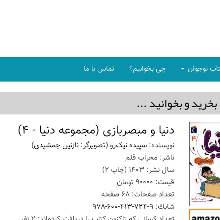
اب نوجوان
چی بخوانیم؟
تماس با ما
بخريد و بخوانيد ...
دنیا و مبصربازی (مجموعه دنیا - 4)
نویسنده:
سپیده نیک‌رو (تصویرگر: نازنین جمشیدی)
ناشر:
محراب قلم
سال نشر:
1403
(چاپ
2
)
قیمت:
90000
تومان
تعداد صفحات:
68
صفحه
شابك:
978-600-413-724-9
تعداد كسانی كه تاكنون كتاب را دریافت كرده‌اند: 2 نفر