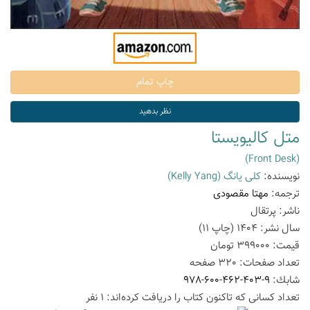
متل کالیویستا
(Front Desk)
نویسنده:
کلی یانگ
(Kelly Yang)
ترجمه:
مهتا مقصودی
ناشر:
پرتقال
سال نشر:
1404
(چاپ
11
)
قیمت:
399000
تومان
تعداد صفحات:
320
صفحه
شابك:
978-600-462-403-9
تعداد كسانی كه تاكنون كتاب را دریافت كرده‌اند: 1 نفر