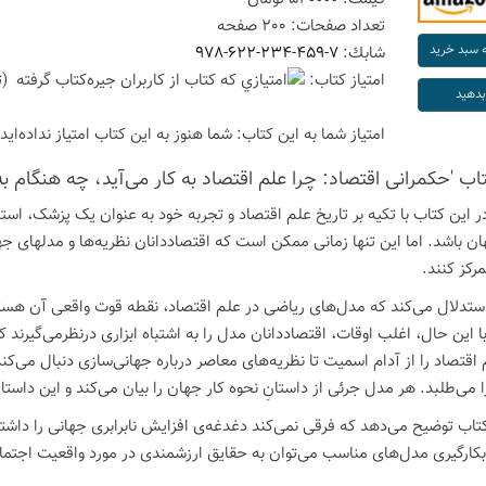
تعداد صفحات:
200
صفحه
شابك:
978-622-234-459-7
امتیاز كتاب:
(ت
امتیاز شما به این كتاب:
شما هنوز به این كتاب امتیاز نداده‌اید
تاب 'حکمرانی اقتصاد: چرا علم اقتصاد به کار می‌آید، چه هنگام 
ر این کتاب با تکیه بر تاریخ علم اقتصاد و تجربه خود به عنوان یک پزشک، استدل
اوضاع جهان باش
رکز کنند.
ستدلال می‌کند که مدل‌های ریاضی در علم اقتصاد، نقطه قوت واقعی آن هستند
با این حال، اغلب اوقات، اقتصاددانان مدل را به اشتباه ابزاری درنظرمی‌گیرند 
قتصاد را از آدام اسمیت تا نظریه‌های معاصر درباره جهانی‌سازی دنبال می‌ک
ا می‌طلبد. هر مدل جرئی از داستانِ نحوه کار جهان را بیان می‌کند و این داستا
تاب توضیح می‌دهد که فرقی نمی‌کند دغدغه‌ی افزایش نابرابری جهانی را داشته ب
 بکارگیری مدل‌های مناسب می‌توان به حقایق ارزشمندی در مورد واقعیت اج