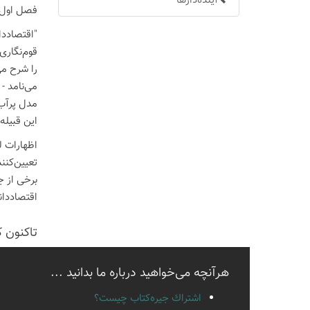
آینده‌دارها
فصل اول ک
می‌نامد -
مدل پرآب‌
این قبیله، به اعضای قب
اظهارات ل
تعیین‌کنن
برخی از ج
اقتصاددان
تاكنون 
هرآنچه می‌خواهید درباره ما بدانید ...
اشتراك جيره‌كتاب چيست؟