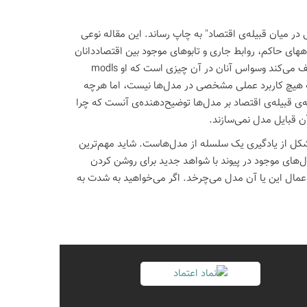
مقاله‌ی کوتاهی با عنوان "زندگی در میان قبیله‌ی اقتصاد" به چاپ رساند. این مقاله نوعی
قوم‌نگاری طنزآمیز و در عین‌حال لذت‌بخش بود که طی آن نویسنده با تفصیل زیادی شیوه‎های حاکم، روابط جاری و تابوهای موجود بین اقتصاددانان
را شرح می‌دهد. هوفوود توضیح می‌دهد که آنچه قبیله‌ی اقتصاد یا "Econ tribe" را تعریف می‌کند وسواس آنان در آن چیزی است که او modls
یکه هیچ کاربرد عملی مشخصی در مدل‌ها نیست، اما هرچه
‌ی قبیله‌ی اقتصاد بر مدل‌ها توضیح‌دهنده‌ی آنست که چرا
کل از یادگیری یک سلسله از مدل‌هاست. شاید مهم‌ترین
ل‌های موجود در پیوند با شواهد جدید برای روشن کردن
اعمال این یا آن مدل می‌چرخد. اگر می‌خواهید به شدت به