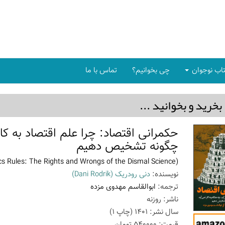
اب نوجوان
چی بخوانیم؟
تماس با ما
بخريد و بخوانيد ...
حکمرانی اقتصاد: چرا علم اقتصاد به کار
چگونه تشخیص دهیم
(Economics Rules: The Rights and Wrongs of the Dismal Science)
نویسنده:
دنی رودریک
(Dani Rodrik)
ترجمه:
ابوالقاسم مهدوی مزده
ناشر:
روزنه
سال نشر:
1401
(چاپ
1
)
قیمت:
540000
تومان