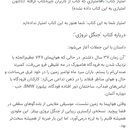
امتیاز كتاب:
(تاكنون
امتیازی به این كتاب داده نشده)
امتیاز شما به این كتاب:
شما هنوز به این كتاب امتیاز نداده‌اید
درباره كتاب 'جنگل نروژی':
داستان با این جملات آغاز می‌شود:
"آن زمان 37 سال داشتم. در حالی که هواپیمای 747 عظیم‌الجثه با
نزدیک شدن به فرودگاه هامبورگ در مه غلیظی فرو می‌رفت، کمبرند
صندلی‌ام را بستم. باران سرد ماه نوامبر زمین را در خود غرق می‌ساخت و
حال و هوای مناظر فنلاند را در ذهن تداعی می‌کرد: کارکنان فرودگاه با
لباس‌های ضدآب، ساختمان دور افتاده فودگاه، بیلبورد BMW، خب -
دوباره آلمان.
وقتی هواپیما به زمین نشست، موسیقی ملایمی از بلندگوهای سقفی در
فضا پیچید. نسخه‌ی ارکستری زیبایی از جنگل نروژی بیتلز. این ملودی
همیشه قلبم را به لرزه درمی‌آورد، اما این بار ضربه از همیشه سخت‌تر
بود.