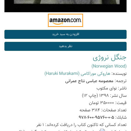
جنگل نروژی
(Norwegian Wood)
نویسنده:
هاروکی موراکامی
(Haruki Murakami)
ترجمه:
معصومه عباسی نتاج عمرانی
ناشر:
نوای مکتوب
سال نشر:
1398
(چاپ
12
)
قیمت:
350000
تومان
تعداد صفحات:
384
صفحه
شابك:
978-600-95760-0-5
تعداد كسانی كه تاكنون كتاب را دریافت كرده‌اند: 1 نفر