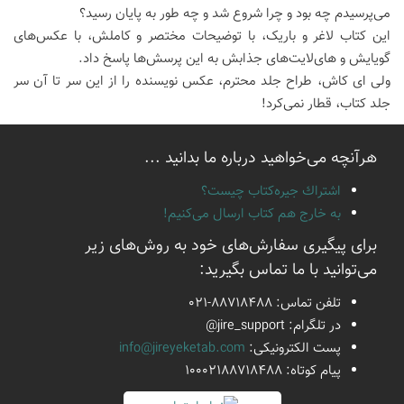
می‌پرسیدم چه بود و چرا شروع شد و چه طور به پایان رسید؟
این کتاب لاغر و باریک، با توضیحات مختصر و کاملش، با عکس‌های
گویایش و های‌لایت‌های جذابش به این پرسش‌ها پاسخ داد.
ولی ای کاش، طراح جلد محترم، عکس نویسنده را از این سر تا آن سر
جلد کتاب، قطار نمی‌کرد!
هرآنچه می‌خواهید درباره ما بدانید ...
اشتراك جيره‌كتاب چيست؟
به خارج هم كتاب ارسال می‌كنیم!
برای پیگیری سفارش‌های خود به روش‌های زیر
می‌توانید با ما تماس بگیرید:
تلفن تماس:
021-88718488
در تلگرام:
@jire_support
پست الكترونیكی:
info@jireyeketab.com
پیام كوتاه: 10002188718488