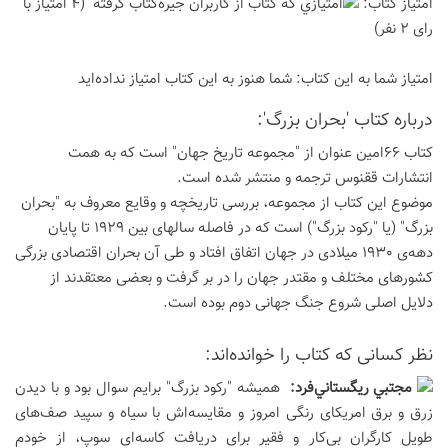
امتیاز كتاب:
(4 امتیاز با
رای 2 نفر)
امتیاز شما به این كتاب:
شما هنوز به این كتاب امتیاز نداده‌اید
درباره كتاب 'بحران بزرگ':
کتاب 66امین عنوان از "مجموعه تاریخ جهان" است که به همت
انتشارات ققنوس ترجمه و منتشر شده است.
موضوع این کتاب از مجموعه، بررسی تاریخچه و وقایع معروف به "بحران
بزرگ" (یا "رکود بزرگ") است که در فاصله سالهای بین 1929 تا پایان
دهه‌ی 1930 میلادی در جهان اتفاق افتاد و طی آن بحران اقتصادی بزرگی
کشورهای مختلف و مقتدر جهان را در بر گرفت و بعضی معتقدند از
دلایل اصلی شروع جنگ جهانی دوم بوده است.
نظر كسانی كه كتاب را خوانده‌اند:
مجتبي ريگستاني‌فرد:
همیشه "رکود بزرگ" برایم سوال بود و با دیدن
زرق و برق امریکای رنگی امروز و مقایسه‌اش با سیاه و سپید صف‌های
طویل کارگران بی‌کار و فقیر برای دریافت کاسه‌ای سوپ، از خودم