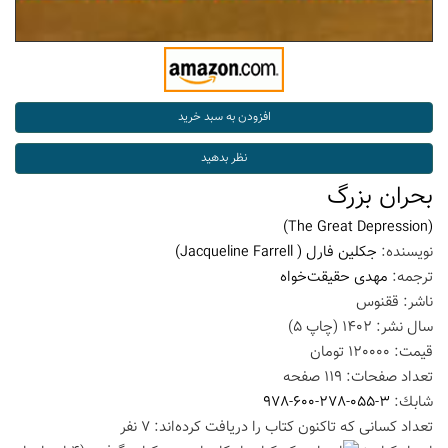
بحران بزرگ
(The Great Depression)
نویسنده:
جکلین فارل
( Jacqueline Farrell)
ترجمه:
مهدی حقیقت‌خواه
ناشر:
ققنوس
سال نشر:
1402
(چاپ
5
)
قیمت:
120000
تومان
تعداد صفحات:
119
صفحه
شابك:
978-600-278-055-3
تعداد كسانی كه تاكنون كتاب را دریافت كرده‌اند: 7 نفر