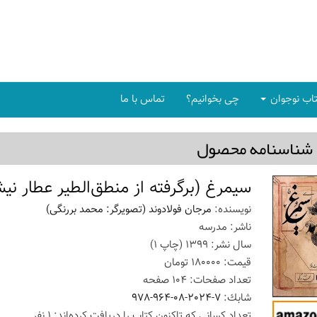
اب نوجوان
چی بخوانیم؟
تماس با ما
شناسنامه محصول
سیمرغ (برگرفته از منطق‌الطیر عطار نیش
نویسنده:
مرجان فولادوند (تصویرگر: محمد بررنگی)
ناشر:
مدرسه
سال نشر:
1399
(چاپ
1
)
قیمت:
180000
تومان
تعداد صفحات:
104
صفحه
شابك:
978-964-08-2024-7
تعداد كسانی كه تاكنون كتاب را دریافت كرده‌اند: 1 نفر