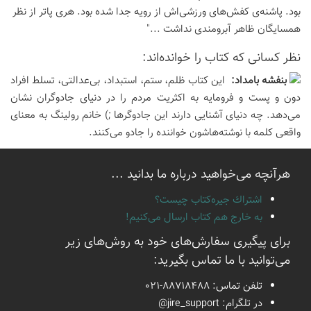
بود. پاشنه‌ی کفش‌های ورزشی‌اش از رویه جدا شده بود. هری پاتر از نظر
همسایگان ظاهر آبرومندی نداشت ..."
نظر كسانی كه كتاب را خوانده‌اند:
بنفشه بامداد:
این کتاب ظلم، ستم، استبداد، بی‌عدالتی، تسلط افراد
دون و پست و فرومایه به اکثریت مردم را در دنیای جادوگران نشان
می‌دهد. چه دنیای آشنایی دارند این جادوگرها ;) خانم رولینگ به معنای
واقعی کلمه با نوشته‌هاشون خواننده را جادو می‌کنند.
هرآنچه می‌خواهید درباره ما بدانید ...
اشتراك جيره‌كتاب چيست؟
به خارج هم كتاب ارسال می‌كنیم!
برای پیگیری سفارش‌های خود به روش‌های زیر
می‌توانید با ما تماس بگیرید:
تلفن تماس:
021-88718488
در تلگرام:
@jire_support