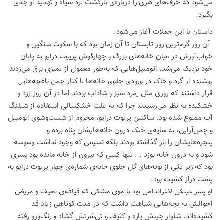
می‌شود که حرف‌های هری را درباره‌ی بازگشت لرد سیاه و تهدید او جدی
بگیرد.
داستان با این جملات آغاز می‌شود:
"آن روز گرم‌ترین روز تابستان تا آن زمان بود که با سکوت سنگین و
خواب‌آورش در میان خانه‌های بزرگ و چهارگوش پریوت درایو به پایان
خود نزدیک می‌شد. اتومبیل‌هایی که به‌طور معمول از تمیزی برق می‌زدند
پوشیده از گرد و خاک در ورودی جلوی خانه‌ها یا کنار چمن باغچه‌هایی
قرار داشتند که روزی مثل زمرد سبز و شاداب بودند اما در آن روز زرد و
خشکیده به نظر می‌رسیدند چرا که به علت خشکسالی استفاده از شیلنگ
آب ممنوع شده بود. ساکنین پریوت درایو، محروم از شست‌وشوی اتومبیل
و چمن‌آرایی، به سایه‌ی خنک درون خانه‌هایشان پناه برده و
پنجره‌هایشان را باز گذاشته بودند بلکه نسیمی که وجود نداشت وسوسه
شود و به درون خانه بوزد ... تنها کسی که بیرون از خانه مانده بود پسری
بود که زیر یکی از بوته‌های گل جلوی خانه‌ی شماره‌ی چهار پریوت درایو به
پشت دراز کشیده بود.
او پسر عینکی لاغراندامی بود با موی مشکی که قیافه‌ی نحیف و مریض
احوالش به بچه‌هایی شباهت داشت که در مدت کوتاهی زیاد قد
کشیده‌اند. شلوار جینش پاره و کثیف و تی‌شرتش گشاد و رنگ‌ورو رفته