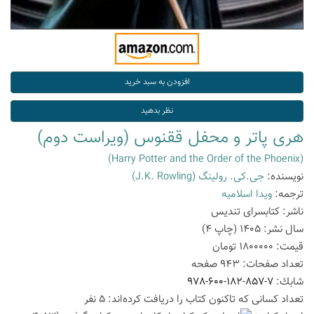
هری پاتر و محفل ققنوس (ویراست دوم)
(Harry Potter and the Order of the Phoenix)
نویسنده:
جی.کی. رولینگ
(J.K. Rowling)
ترجمه:
ویدا اسلامیه
ناشر:
کتابسرای تندیس
سال نشر:
1405
(چاپ
4
)
قیمت:
1800000
تومان
تعداد صفحات:
943
صفحه
شابك:
978-600-182-857-7
تعداد كسانی كه تاكنون كتاب را دریافت كرده‌اند: 5 نفر