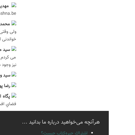
مهديه
ashna.be.
محمده
خواندنی 
سيد م
می کردم ک
نیز وجود 
سيد وح
رضا پو
پگاه ا
فضاي افس
هرآنچه می‌خواهید درباره ما بدانید ...
اشتراك جيره‌كتاب چيست؟