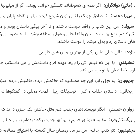
 (ماني) دواتگران:
اگر همه ی هموطنانم تنسگیر خوانده بودند، اگر از میلیونها
ميرزا محمد:
نثر صادق چوبک را نمی توان شروع کرد و قبل از نقطه پایان ز
سيوف:
من این کتاب را واقعا دوست داشتم و تا آخر پیگیر داستان بودم و 
ی کردم. نوع روایت داستان واقعا حال و هوای منطقه بوشهر را به تصویر می
ی داستان رد و بدل میشد را دوست داشتم.
 مژده:
عالی عالی عالی یکی از بهترین رمان های فارسی
نقشبندي:
با اين که فيلم اش را بارها ديده ام و داستانش را می دانستم، ج
رم. خواندنش را توصيه می کنم.
چايچيان:
به قول زاير، اين چه مملكتيه كه حاكمش دزده، قاضيش دزده، سيّ
ریحانی:
داستان جذاب و گیرا - توصیفات زیبا - لهجه محلی در گفتگوها نه
زواران حسيني:
انگار نویسنده‌های جنوب هم مثل خاکش یک چیزی دارند که آدم
ريگستاني‌فرد:
مقايسه بوشهر قديم با بوشهر جديدی كه ديده‌ام بسيار جالب ب
جتهدپور:
نثر کتاب جالبه. من در ماه رمضان سال گذشته با اشتیاق مطالعه‌اش