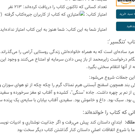
تعداد كسانی كه تاكنون كتاب را دریافت كرده‌اند: 213 نفر
امتیاز كتاب:
(3.92 امتیاز با رای 38 نفر)
امتیاز شما به این كتاب:
شما هنوز به این كتاب امتیاز نداده‌اید
تاب 'تنگسیر':
مرد ساده‌ای است که به همراه خانواده‌اش زندگی روستایی آرامی را می‌گذراند. ا
نگام درخواست زایرمحمد از باز پس دادن سرمایه او امتناع می‌کنند و وجود ا
 از آنها انتقام سختی بگیرد.
این جملات شروع می‌شود:
ی بند همچون اسفنج آبستنی هرم نمناک گرم را چکه چکه از تو هوای سوزان و
ی از نم بر چهره داشت. جاده "سنگی"، کشیده و آفتاب تو مغز سرخورده و سفید و م
 بود. سبک بود. داغ و خاموش بود. سفیدی آفتاب بیابان با سایه‌ی یک پرنده سی
ی كه كتاب را خوانده‌اند:
ملك:
ابتداي داستان كند پيش مي‌رفت و اگر جذابيت نوشتاري و ادبيات نويسنده
ا با شروع اتفاقات اصلي داستان كنار گذاشتن كتاب ديگر سخت بود