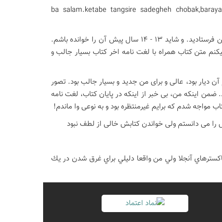
ba salam.ketabe tangsire sadegheh chobak,baraya
این کتاب را در کتاب خانه داشتم که شما مجدد آن را برای من فرستادید. و شاید 13 - 14 سال پیش آن را خوانده باشم.
 صفحه اش را هم خواندم. فکر میکنم متن کتاب همراه با لغت نامه اخر کتاب بسیار جالب و
آن دیار بود، عالی و برای من جدید و بسیار جالب بود. تصور
 ضمن اینکه من، بی خبر از اینکه در پایان کتاب، لغت نامه
تاب مواجه شدم که برایم غیرمنتظره بود و به نوعی وا ماندم!
نش را می دانستم ولی خواندن کتابش خالی از لطف نبود
خاكسترهاي آنجلا ولي من واقعا دليلي براي غرق شدن در يك