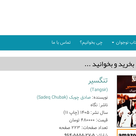
اب نوجوان
چی بخوانیم؟
تماس با ما
بخريد و بخوانيد ...
تنگسیر
(Tangsir)
نویسنده:
صادق چوبک
(Sadeq Chubak)
ناشر:
نگاه
سال نشر:
1405
(چاپ
11
)
قیمت:
480000
تومان
تعداد صفحات:
223
صفحه
شابك:
964-5858-27-5