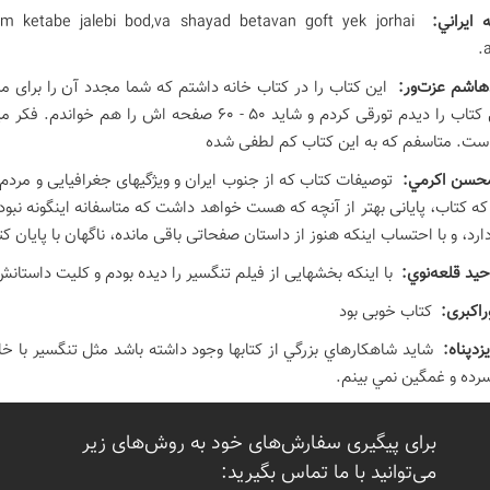
 ايراني:
m ketabe jalebi bod,va shayad betavan goft yek jorhai
اشم عزت‌ور:
ولی وقتی کتاب را دیدم تورقی کردم و شاید 50 - 60
است. متاسفم که به این کتاب کم لطفی شده
حسن اكرمي:
توصیفات کتاب که از جنوب ایران و ویژگیهای جغرافیایی و مردم 
ه کتاب، پایانی بهتر از آنچه که هست خواهد داشت که متاسفانه اینگونه نبود.
دارد، و با احتساب اینکه هنوز از داستان صفحاتی باقی مانده، ناگهان با پایان ک
يد قلعه‌نوي:
با اینکه بخشهایی از فیلم تنگسیر را دیده بودم و کلیت داستا
راکبری:
کتاب خوبی بود
يزدپناه:
شايد شاهكارهاي بزرگي از كتابها وجود داشته باشد مثل تنگسير با 
رده و غمگين نمي بينم.
برای پیگیری سفارش‌های خود به روش‌های زیر
می‌توانید با ما تماس بگیرید: