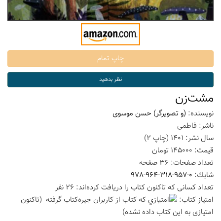
مشت‌زن
نویسنده:
(و تصویرگر) حسن موسوی
ناشر:
فاطمی
سال نشر:
1401
(چاپ
2
)
قیمت:
145000
تومان
تعداد صفحات:
36
صفحه
شابك:
978-964-318-957-0
تعداد كسانی كه تاكنون كتاب را دریافت كرده‌اند: 26 نفر
امتیاز كتاب:
(تاكنون
امتیازی به این كتاب داده نشده)