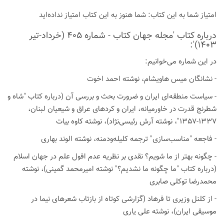
امتیاز شما به این كتاب:
شما هنوز به این كتاب امتیاز نداده‌اید
درباره كتاب 'مجله جهان کتاب - شماره 405 (خرداد-تیر
1403)':
در این شماره می‌خوانیم:
- نشانگان میس هاویشام، نوشته احمد اخوت
- سیاست منطقه‌ای ایران و ضرورت بحث و بررسی آن (درباره کتاب "شاه و
شطرنج قدرت در خاورمیانه، ایران و کردهای عراق و شیعیان لبنان،
1337-1357"، نوشته آرش رئیسی‌نژاد)، نوشته کاوه بیات
- فاجعه "مناسب‌سازی" ترجمه کلیله‌ودمنه، نوشته الوند بهاری
- چگونه بهتر از ما شویم؟ نقدی بر نظریه عدم افول علم در جهان اسلام
(درباره کتاب "ما چگونه ما نشدیم؟" نوشته امیرمحمد گمینی)، نوشته
محمدرضا توکلی صابری
- از کلنل وزیری تا فرهاد (گزارشی کوتاه از بازتاب شعرهای نیما در
موسیقی ایران)، نوشته علی یاری