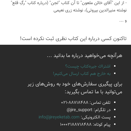
- از این "آقای خائن ملعون" تا آن کتاب "لجن" (درباره کتاب "رگِ قلع"
نوشته منیرالدین بیروتی)، نوشته زری نعیمی
و ...
تاكنون كسی درباره این كتاب نظری ثبت نكرده است!
هرآنچه می‌خواهید درباره ما بدانید ...
اشتراك جيره‌كتاب چيست؟
به خارج هم كتاب ارسال می‌كنیم!
برای پیگیری سفارش‌های خود به روش‌های زیر
می‌توانید با ما تماس بگیرید:
تلفن تماس:
021-88718488
در تلگرام:
@jire_support
پست الكترونیكی:
info@jireyeketab.com
پیام كوتاه: 10002188718488