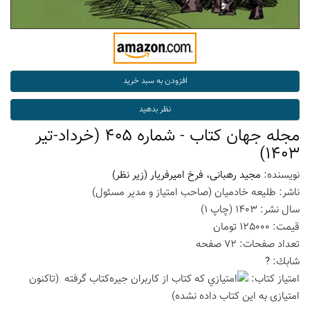
مجله جهان کتاب - شماره 405 (خرداد-تیر
1403)
نویسنده:
مجید رهبانی، فرخ امیرفریار (زیر نظر)
ناشر:
طلیعه خادمیان (صاحب امتیاز و مدیر مسئول)
سال نشر:
1403
(چاپ
1
)
قیمت:
125000
تومان
تعداد صفحات:
72
صفحه
شابك:
?
امتیاز كتاب:
(تاكنون
امتیازی به این كتاب داده نشده)