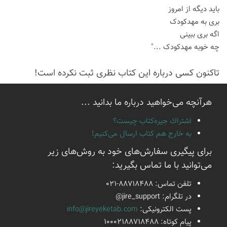
باید دیگه از امروز
بری به مهدکودک
اگه بری ببینی
چه خوبه مهدکودک ..."
تاكنون كسی درباره این كتاب نظری ثبت نكرده است!
هرآنچه می‌خواهید درباره ما بدانید ...
اشتراك جيره‌كتاب چيست؟
به خارج هم كتاب ارسال می‌كنیم!
برای پیگیری سفارش‌های خود به روش‌های زیر
می‌توانید با ما تماس بگیرید:
تلفن تماس:
021-88718488
در تلگرام:
@jire_support
پست الكترونیكی:
info@jireyeketab.com
پیام كوتاه: 10002188718488