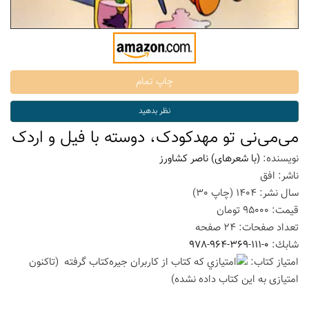
می‌می‌نی تو مهدکودک، دوسته با فیل و اردک
نویسنده:
(با شعرهای) ناصر کشاورز
ناشر:
افق
سال نشر:
1404
(چاپ
30
)
قیمت:
95000
تومان
تعداد صفحات:
24
صفحه
شابك:
978-964-369-111-0
امتیاز كتاب:
(تاكنون
امتیازی به این كتاب داده نشده)