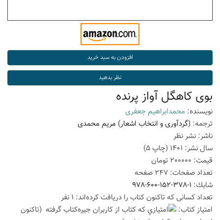
بوی کاهگل آواز پرنده
نویسنده:
محمدابراهیم جعفری
ترجمه:
(گردآوری و انتخاب اشعار) مریم محمدی
ناشر:
نشر نظر
سال نشر:
1401
(چاپ
5
)
قیمت:
200000
تومان
تعداد صفحات:
247
صفحه
شابك:
978-600-152-378-1
تعداد كسانی كه تاكنون كتاب را دریافت كرده‌اند: 1 نفر
امتیاز كتاب:
(تاكنون