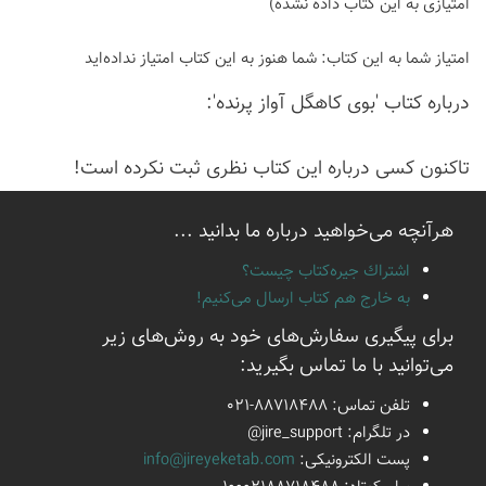
امتیازی به این كتاب داده نشده)
امتیاز شما به این كتاب:
شما هنوز به این كتاب امتیاز نداده‌اید
درباره كتاب 'بوی کاهگل آواز پرنده':
تاكنون كسی درباره این كتاب نظری ثبت نكرده است!
هرآنچه می‌خواهید درباره ما بدانید ...
اشتراك جيره‌كتاب چيست؟
به خارج هم كتاب ارسال می‌كنیم!
برای پیگیری سفارش‌های خود به روش‌های زیر
می‌توانید با ما تماس بگیرید:
تلفن تماس:
021-88718488
در تلگرام:
@jire_support
پست الكترونیكی:
info@jireyeketab.com