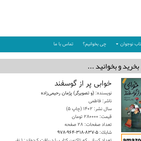
اب نوجوان
چی بخوانیم؟
تماس با ما
بخريد و بخوانيد ...
خوابی پر از گوسفند
نویسنده:
(و تصویرگر) پژمان رحیمی‌زاده
ناشر:
فاطمی
سال نشر:
1402
(چاپ
5
)
قیمت:
280000
تومان
تعداد صفحات:
28
صفحه
شابك:
978-964-318-837-5
تعداد كسانی كه تاكنون كتاب را دریافت كرده‌اند: 1 نفر