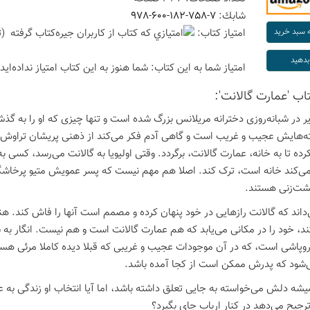
شابك:
978-600-182-758-7
امتیاز كتاب:
(ت
امتیاز شما به این كتاب:
شما هنوز به این كتاب امتیاز نداده‌اید
تاب 'عمارت گالانت':
رایر در شبانه‌روزی دخترانه مریلانس بزرگ شده است و تنها چیزی که او را ب
ه‌هایش عجیب و غریب است و گاهی آدم فکر می‌کند از ذهنی پریشان تراوش کرده
ده تا به خانه، عمارت گالانت، برگردد. وقتی اولیویا به گالانت می‌رسد، کسی به 
‌کند خانه است، ترک کند. اصلا هم مهم نیست که پسر عمویش متیو پرخاشگر 
شت‌زنی هستند.
ی‌داند که گالانت رازهایی در خود پنهان کرده و مصمم است آنها را فاش کند. 
ند، خود را در مکانی می‌یابد که هم عمارت گالانت است و هم نیست. انگار ب
وپاشی است، که در آن موجودات عجیب و غریبی که قبلا دیده کاملا مرئی هستند
‌شود که پدرش ممکن است از کجا آمده باشد.
میشه دلش می‌خواسته به جایی تعلق داشته باشد، اما آیا انتخاب او زندگی به عن
رجیح می‌دهد در کنار ارباب جای بگیرد؟