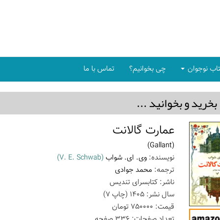
اب نوجوان
چی بخوانیم؟
تماس با ما
بخريد و بخوانيد ...
عمارت گالانت
(Gallant)
نویسنده:
وی. ای. شواب
(V. E. Schwab)
ترجمه:
محمد جوادی
ناشر:
کتابسرای تندیس
سال نشر:
1405
(چاپ
7
)
قیمت:
750000
تومان
تعداد صفحات:
336
صفحه